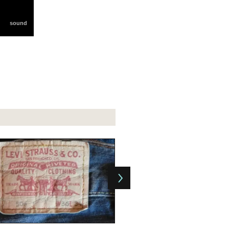
FOTOGALERÍA: El papel higi
material 100% recicl