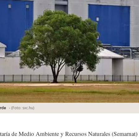
-
(Foto:
sxc.hu
)
erde
taría de Medio Ambiente y Recursos Naturales (Semarnat)