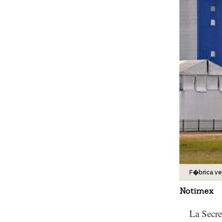
F�brica v
Notimex
La Secre