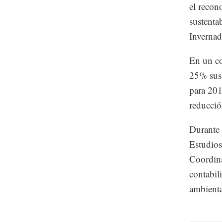
el recon
sustenta
Invernad
En un co
25% sus
para 201
reducció
Durante 
Estudios
Coordina
contabil
ambienta