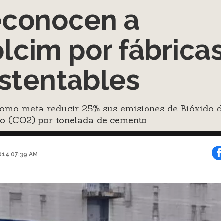
conocen a
lcim por fábrica
stentables
como meta reducir 25% sus emisiones de Bióxido 
o (CO2) por tonelada de cemento
2014 07:39 AM