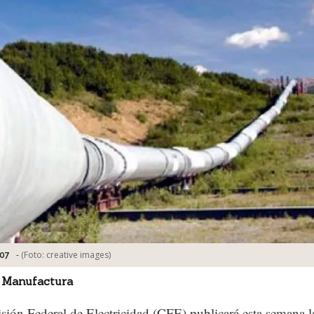
-
(Foto:
creative images
)
07
 Manufactura
ión Federal de Electricidad (CFE) publicará esta semana l