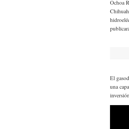
Ochoa Re
Chihuahu
hidroelé
publicar
El gasod
una capa
inversió