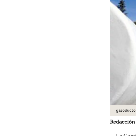
gasoducto
Redacción
La Comis