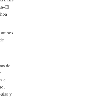
aga–El
choa
rá ambos
 de
ras de
o.
s e
mo,
pulso y