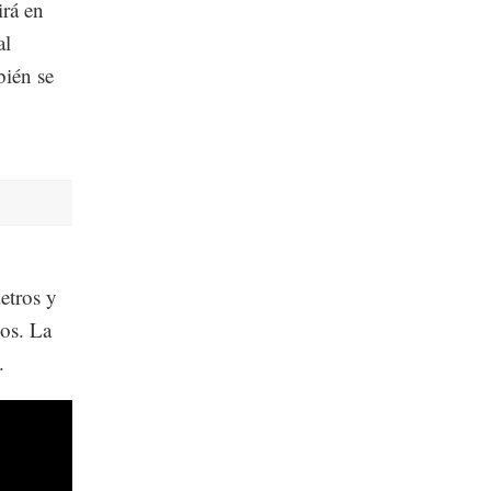
rá en
al
bién se
etros y
ios. La
.