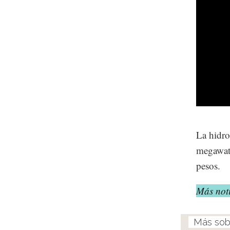
La hidro
megawatt
pesos.
Más noti