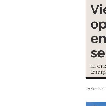
Vi
op
en
s
La CFE 
Transp
lun 23 junio 2