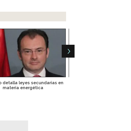
 detalla leyes secundarias en
CFE tiene entre sus planes 
materia energética
natural