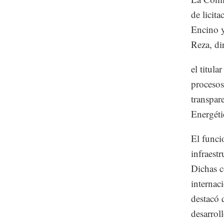
de licit
Encino y
Reza, di
el titul
procesos
transpar
Energéti
El funci
infraest
Dichas c
internaci
destacó 
desarrol