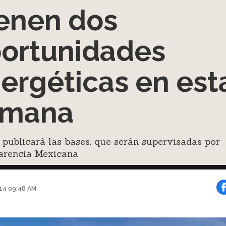
enen dos
ortunidades
ergéticas en est
emana
publicará las bases, que serán supervisadas por
arencia Mexicana
014 09:48 AM