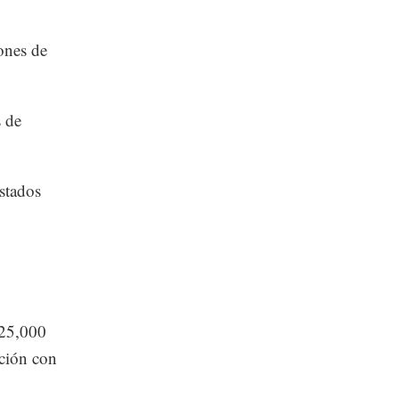
ones de
s de
stados
 25,000
ción con