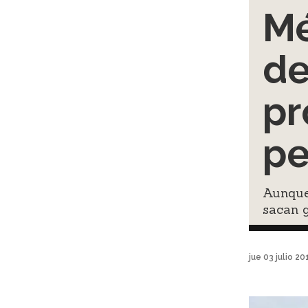
Mé
de
pr
pe
Aunque 
sacan g
jue 03 julio 2