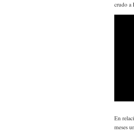
crudo a 
En relac
meses un