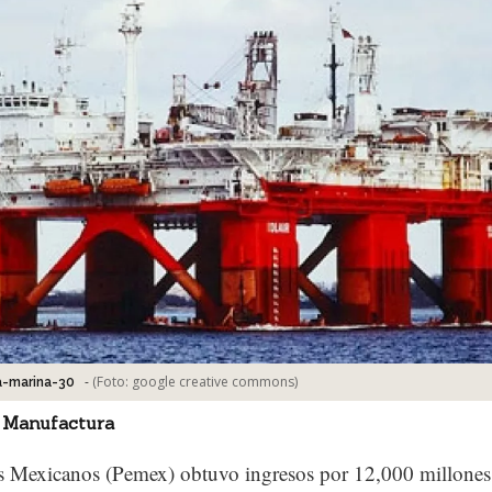
-
(Foto:
google creative commons
)
a-marina-30
 Manufactura
s Mexicanos (Pemex) obtuvo ingresos por 12,000 millones