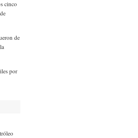
os cinco
 de
ueron de
la
iles por
tróleo