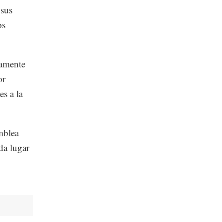
 sus
os
gamente
or
es a la
mblea
 da lugar