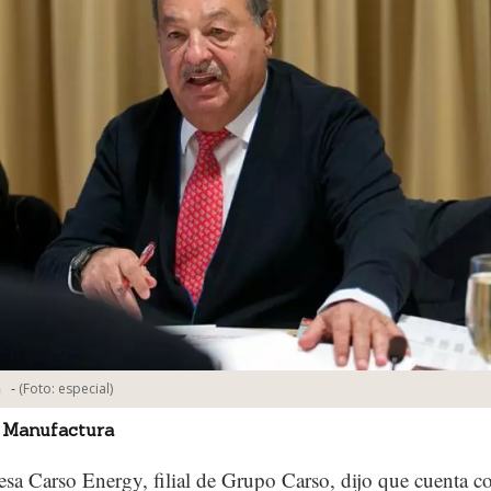
-
(Foto:
especial
)
m
 Manufactura
sa Carso Energy, filial de Grupo Carso, dijo que cuenta c