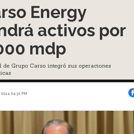
rso Energy
ndrá activos por
000 mdp
al de Grupo Carso integró sus operaciones
icas
e 2014 04:31 PM