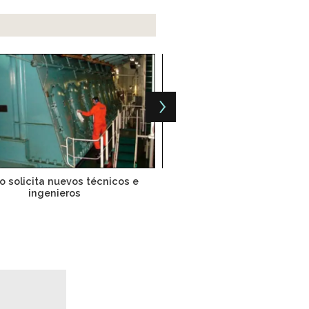
o solicita nuevos técnicos e
Carlos Slim sale de la in
ingenieros
cigarrera