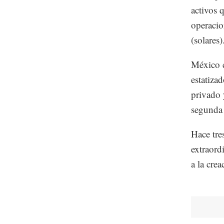
activos 
operacio
(solares)
México c
estatizad
privado 
segunda 
Hace tre
extraord
a la cre