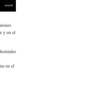
isiones
e y en el
ustriales
as en el