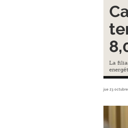
Ca
te
8,
La fili
energét
jue 23 octubr