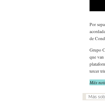
Por sepa
acordada
de Condu
Grupo Ca
que van 
platafor
tercer t
Más noti