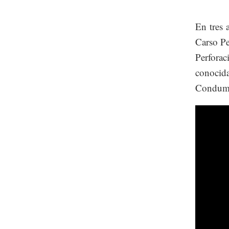
En tres 
Carso Pe
Perforac
conocida
Condum