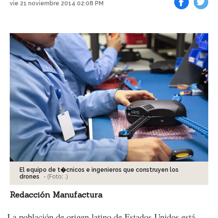
vie 21 noviembre 2014 02:08 PM
Facebook
Tweet
El equipo de t�cnicos e ingenieros que construyen los
-
(Foto:
.
)
drones
Redacción Manufactura
La población de origen latino de Estados Unidos está