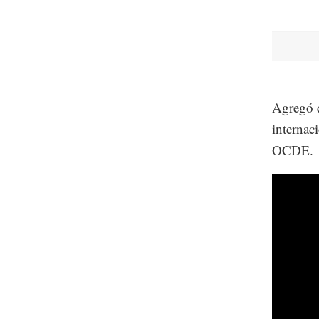
Agregó q
internac
OCDE.