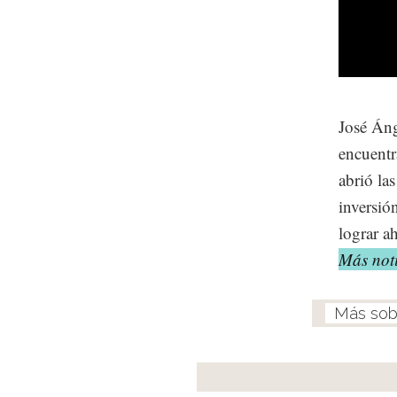
José Áng
encuentr
abrió las
inversió
lograr ah
Más noti