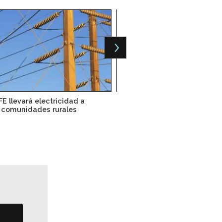
FE llevará electricidad a
CFE estrena consejo admin
comunidades rurales