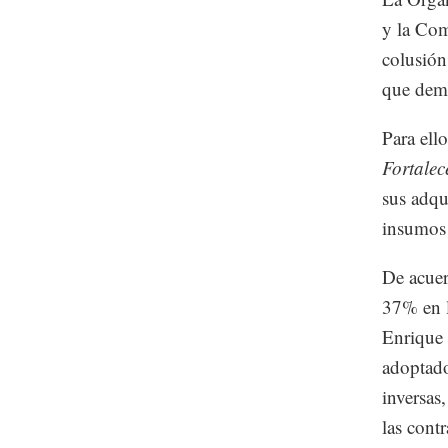
y la Co
colusión
que dema
Para ell
Fortalec
sus adqu
insumos 
De acuer
37% en l
Enrique 
adoptado
inversas
las contr