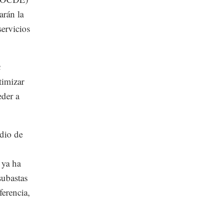
rán la
servicios
a
timizar
eder a
dio de
 ya ha
subastas
ferencia,