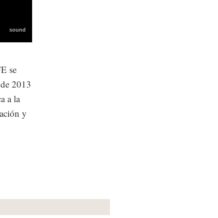
FE se
 de 2013
a a la
tación y