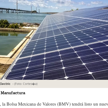
-
(Foto:
Cortes�a
)
Electric
 Manufactura
, la Bolsa Mexicana de Valores (BMV) tendrá listo un nue