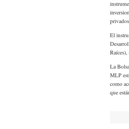
instrume
inversion
privados
El instr
Desarrol
Raíces), 
La Bolsa
MLP esta
como acc
que está