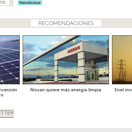
Manufactura
RECOMENDACIONES
nversión
Nissan quiere más energía limpia
Enel in
co
TTER