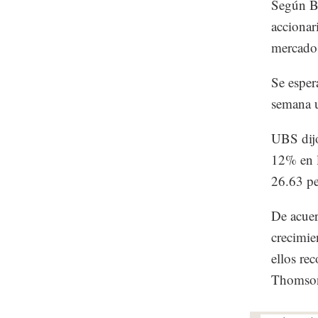
Según Bo
accionar
mercado 
Se espera
semana u
UBS dijo
12% en l
26.63 pe
De acuer
crecimie
ellos re
Thomson