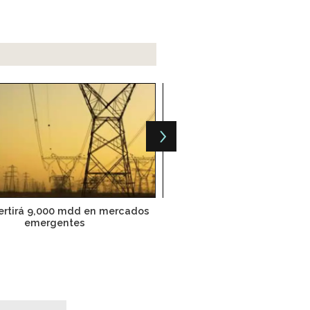
vertirá 9,000 mdd en mercados
Peñoles y BMV estarán en e
emergentes
petrolero