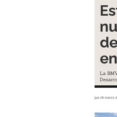
Es
nu
de
en
La BMV 
Desarro
jue 26 marzo 