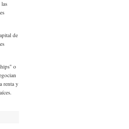
 las
les
apital de
es
ships" o
egocian
a renta y
aíces.