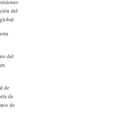
emisiones
ción del
global.
esta
nto del
 en
al de
ría de
atos de