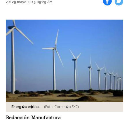
vie 29 mayo 2015 09:29 AM
Facebook
Tweet
-
(Foto:
Cortes�a SXC
)
Energ�a e�lica
Redacción Manufactura