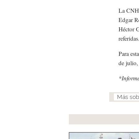
La CNH, 
Edgar Re
Héctor G
referidas
Para est
de julio,
*Inform