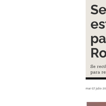
Se
es
pa
Ro
Se reci
para re
mar 07 julio 2