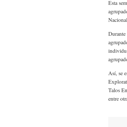
Esta sema
agrupado
Naciona
Durante 
agrupado
individu
agrupad
Así, se 
Explorat
Talos En
entre ot