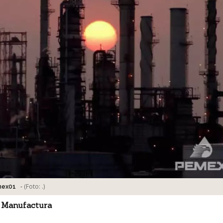
-
(Foto:
.
)
mex01
 Manufactura