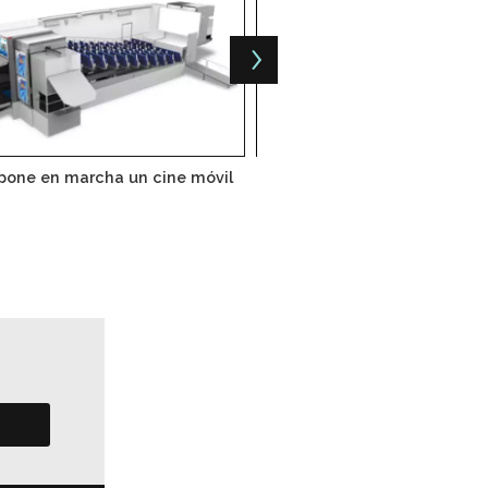
one en marcha un cine móvil
Pemex aún analiza construir
en Tula