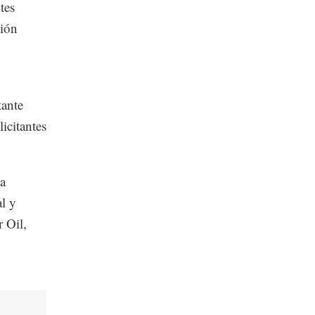
tes
sión
tante
icitantes
sa
l y
 Oil,