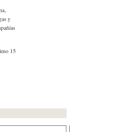
na,
gas y
mpañías
ximo 15