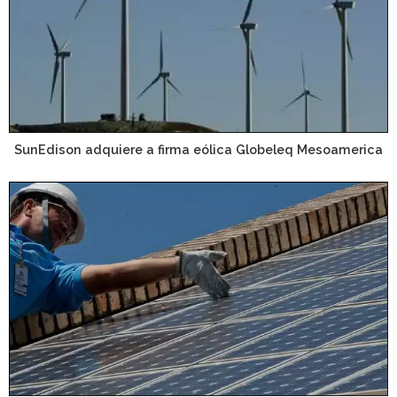
SunEdison adquiere a firma eólica Globeleq Mesoamerica