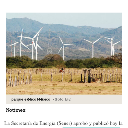
Facebook
Tweet
-
(Foto:
EFE
)
parque e�lico M�xico
Notimex
La Secretaría de Energía (Sener) aprobó y publicó hoy la