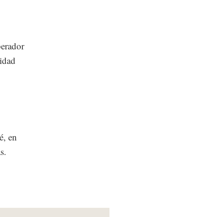
perador
idad
é, en
s.