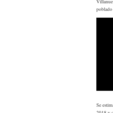
Villanue
poblado 
Se estim
2018 y q