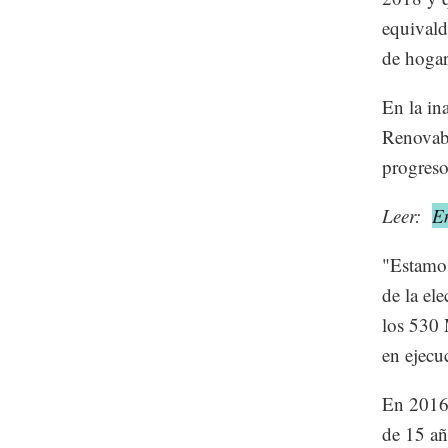
equivald
de hogar
En la in
Renovabl
progreso
Leer:
En
"Estamos
de la el
los 530 
en ejecu
En 2016,
de 15 añ