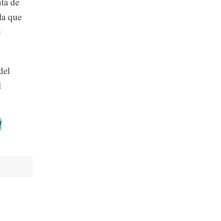
nta de
la que
e
del
l
d