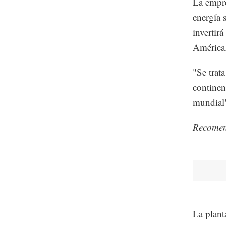
La empre
energía 
invertir
América
"Se trat
continen
mundial"
Recome
La plant