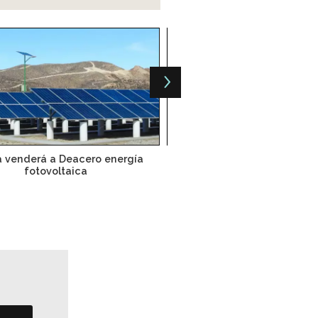
a venderá a Deacero energía
Engie se alía con mexican
fotovoltaica