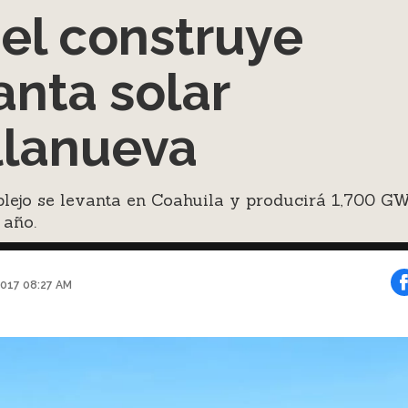
el construye
anta solar
llanueva
lejo se levanta en Coahuila y producirá 1,700 G
 año.
2017 08:27 AM