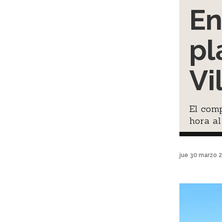
En
pl
Vi
El comp
hora al
jue 30 marzo 