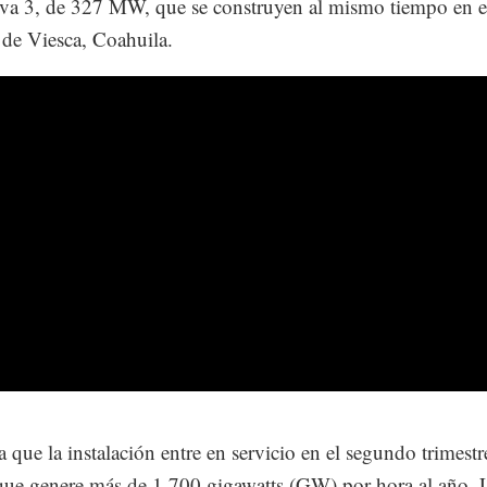
va 3, de 327 MW, que se construyen al mismo tiempo en e
de Viesca, Coahuila.
a que la instalación entre en servicio en el segundo trimestr
ue genere más de 1,700 gigawatts (GW) por hora al año. L