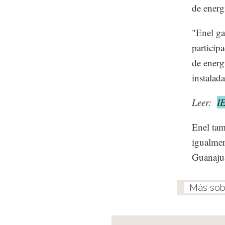
de energ
"Enel ga
particip
de energ
instalad
Leer:
I
Enel tam
igualmen
Guanajua