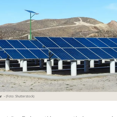
-
(Foto:
Shutterstock
)
r