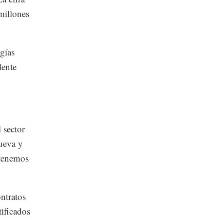
millones
gías
lente
 sector
nueva y
 tenemos
ntratos
tificados