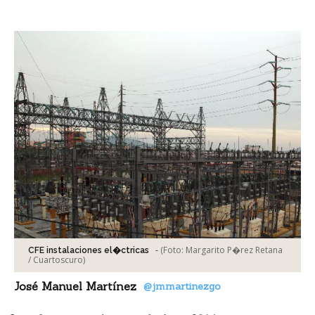
Facebook
Tweet
-
(Foto:
Margarito P�rez Retana
CFE instalaciones el�ctricas
/ Cuartoscuro
)
José Manuel Martínez
@jmmartinezgo