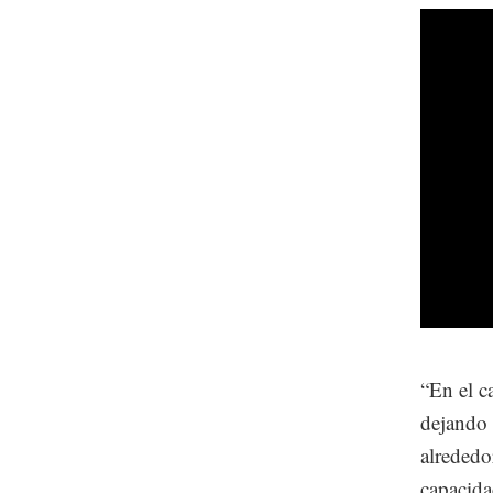
“En el c
dejando 
alrededo
capacida