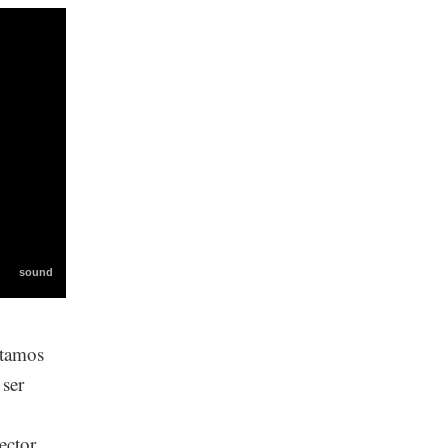
stamos
 ser
ector