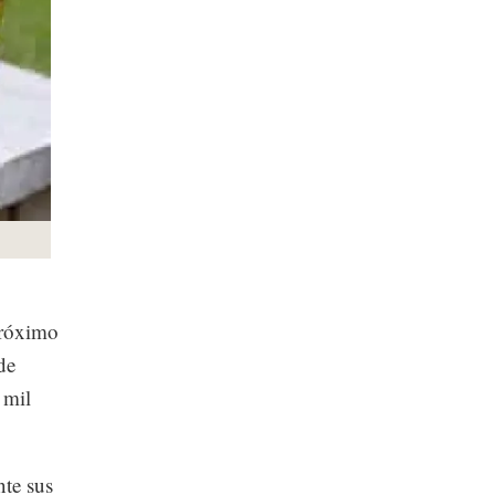
próximo
de
 mil
te sus