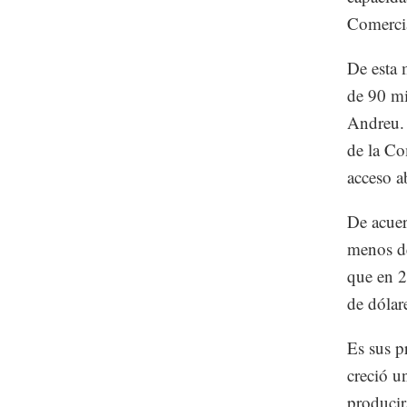
Comercia
De esta 
de 90 mil
Andreu. 
de la Co
acceso ab
De acuer
menos de
que en 2
de dólar
Es sus p
creció u
producir