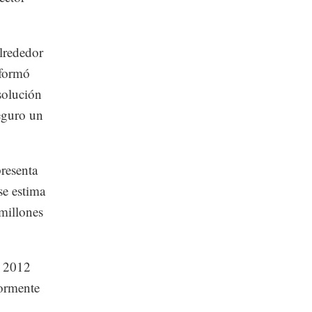
lrededor
nformó
solución
eguro un
resenta
se estima
millones
n 2012
iormente