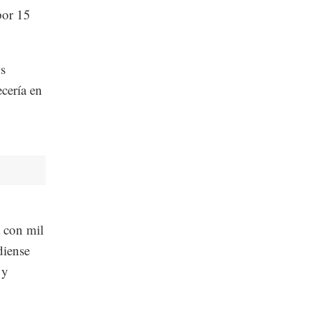
por 15
os
cería en
 con mil
diense
 y