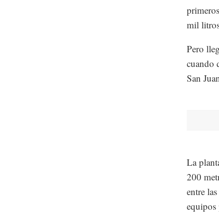
primeros
mil litr
Pero lle
cuando q
San Juan
La plant
200 metr
entre la
equipos 