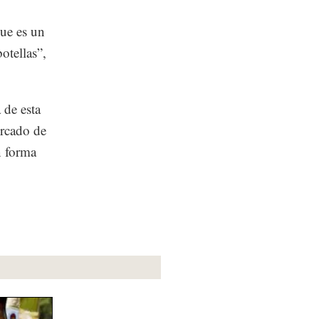
que es un
otellas”,
 de esta
ercado de
n forma