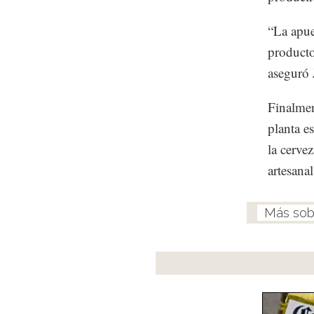
“La apue
producto
aseguró 
Finalmen
planta e
la cerve
artesana