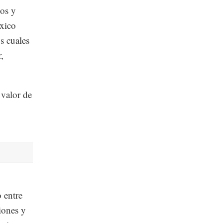
cos y
éxico
s cuales
,
 valor de
 entre
iones y