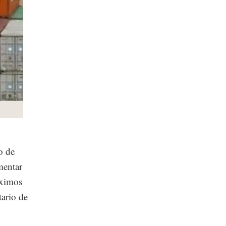
o de
mentar
óximos
ario de