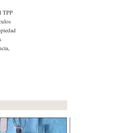
el TPP
culos
opiedad
s
ncia,