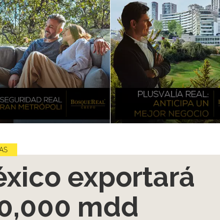
AS
xico exportará
0,000 mdd