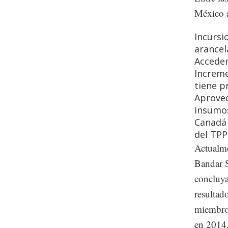
México a
Incursi
arancel
Acceder
Increme
tiene p
Aprovec
insumos
Canadá 
del TPP
Actualme
Bandar S
concluya
resultad
miembros
en 2014,