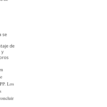
a se
taje de
 y
bros
en
se
TPP. Los
s
concluir