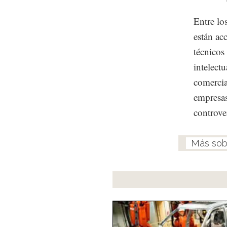
Entre lo
están ac
técnicos
intelect
comercia
empresas
controver