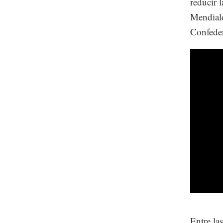
reducir 
Mendiald
Confeder
Entre la