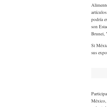
Alimento
artículo
podría e
son Esta
Brunei, 
Si Méxic
sus exp
Particip
México, 