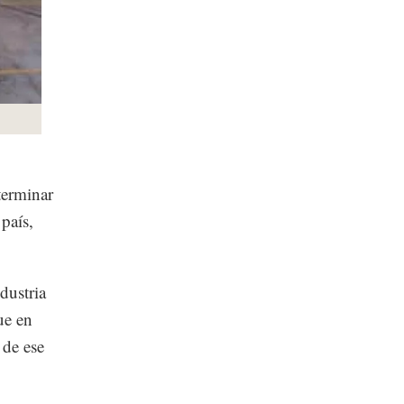
terminar
país,
dustria
ue en
 de ese