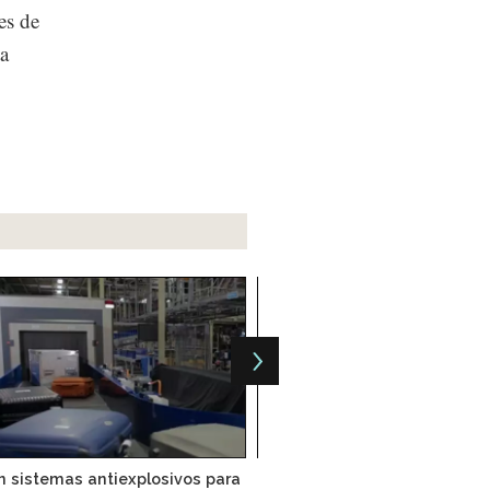
es de
ta
an sistemas antiexplosivos para
Aeroespacial bajo la mi