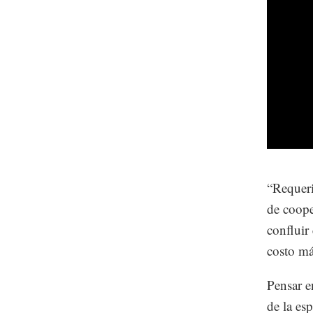
“Requeri
de coope
confluir 
costo má
Pensar e
de la es