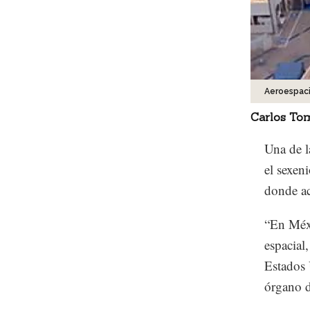
Aeroespaci
Carlos To
Una de l
el sexen
donde ac
“En Méxi
espacial
Estados 
órgano d