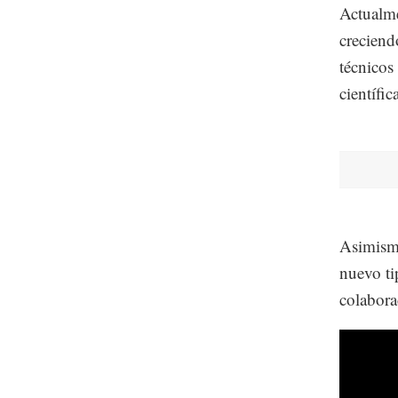
Actualme
creciend
técnicos
científic
Asimismo
nuevo ti
colaborac