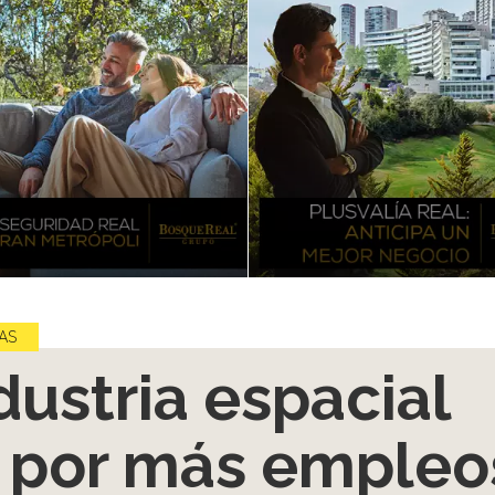
AS
dustria espacial
 por más empleo