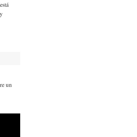
está
 y
ere un