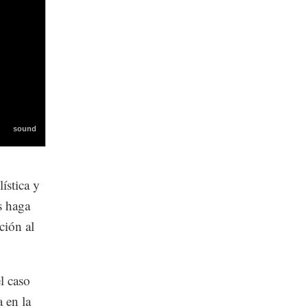
ística y
s haga
ción al
l caso
a en la