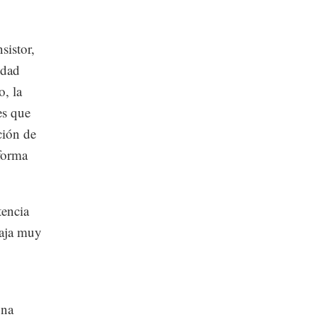
sistor,
idad
, la
es que
ción de
aforma
tencia
baja muy
una