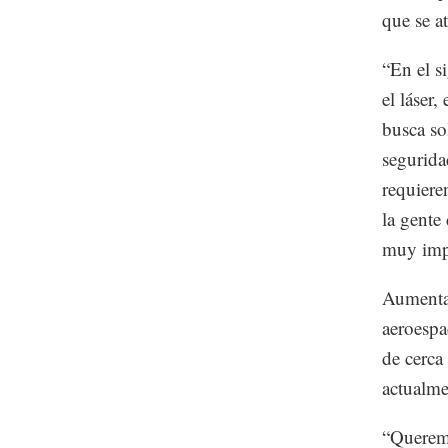
que se a
“En el si
el láser,
busca so
segurida
requiere
la gente
muy impo
Aumentar
aeroespa
de cerca
actualme
“Queremo