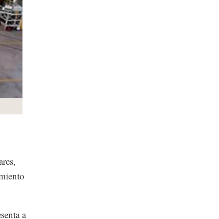
ares,
amiento
senta a