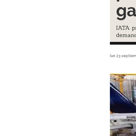
ga
IATA pr
demand
lun 23 septie