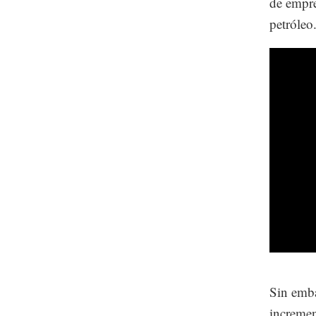
de empre
petróleo
Sin emba
incremen