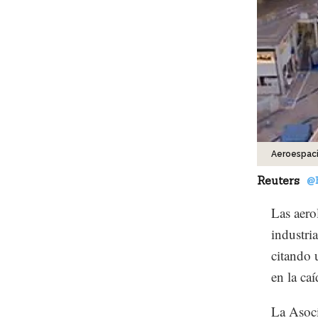
Aeroespaci
Reuters
@
Las aero
industri
citando 
en la ca
La Asoci