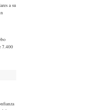
ares a su
un
ebo
e 7.400
onfianza