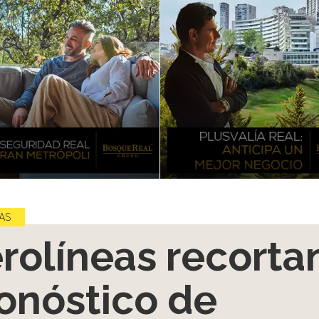
AS
rolíneas recorta
onóstico de