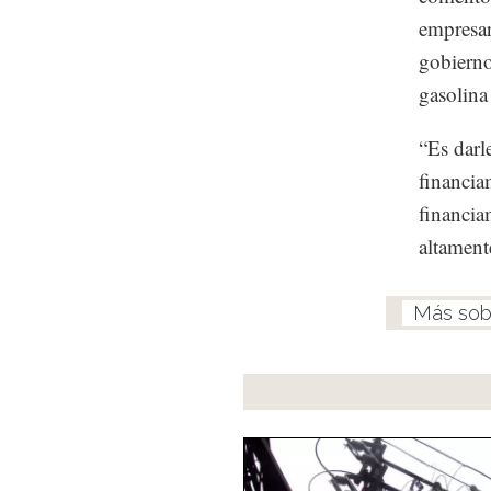
empresar
gobierno
gasolina
“Es darl
financia
financia
altament