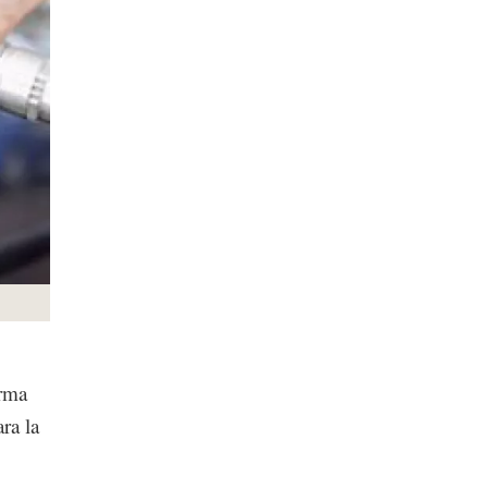
orma
ra la