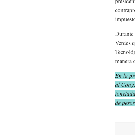
presiden
contrapr
impuesto
Durante 
Verdes q
Tecnológ
manera d
En la pr
al Congr
tonelada
de pesos