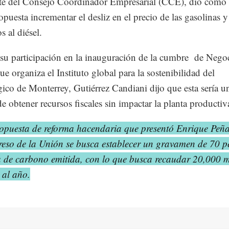
te del Consejo Coordinador Empresarial (CCE), dio como
opuesta incrementar el desliz en el precio de las gasolinas y
s al diésel.
su participación en la inauguración de la cumbre de Nego
ue organiza el Instituto global para la sostenibilidad del
ico de Monterrey, Gutiérrez Candiani dijo que esta sería u
e obtener recursos fiscales sin impactar la planta productiv
opuesta de reforma hacendaria que presentó Enrique Peña
eso de la Unión se busca establecer un gravamen de 70 p
 de carbono emitida, con lo que busca recaudar 20,000 m
 al año.