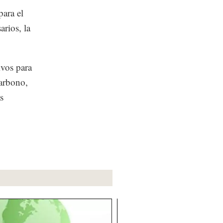
para el
rios, la
ivos para
carbono,
s