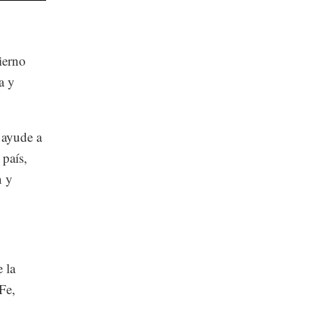
ierno
a y
 ayude a
 país,
n y
 la
Fe,