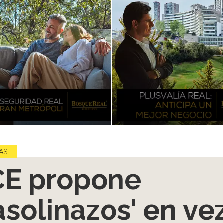
AS
E propone
asolinazos' en ve