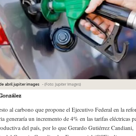
-
(Foto:
Jupiter Images
)
de abril jupiter images
 González
sto al carbono que propone el Ejecutivo Federal en la ref
ia generaría un incremento de 4% en las tarifas eléctricas pa
roductiva del país, por lo que Gerardo Gutiérrez Candiani,