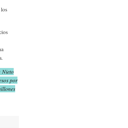
 los
cios
na
a.
 Nieto
esos por
illones