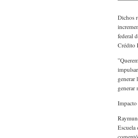
Dichos r
incremen
federal 
Crédito 
”Queremo
impulsar
generar 
generar 
Impacto
Raymundo
Escuela 
comentó 