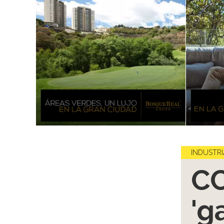
INDUSTRI
CC
'g