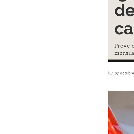
de
ca
Prevé q
mensual
lun 07 octubr