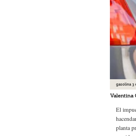
gasolina 3 
Valentina
El impue
hacendar
planta p