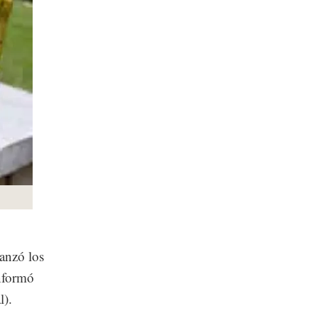
canzó los
informó
l).