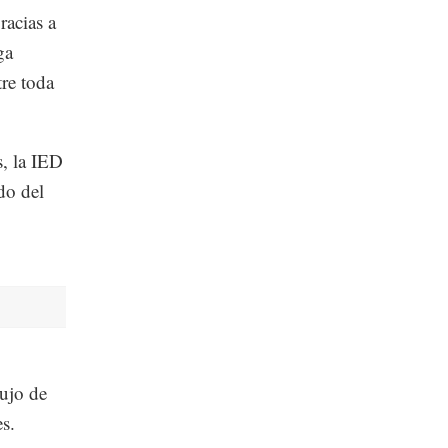
acias a
ga
re toda
s, la IED
do del
lujo de
s.