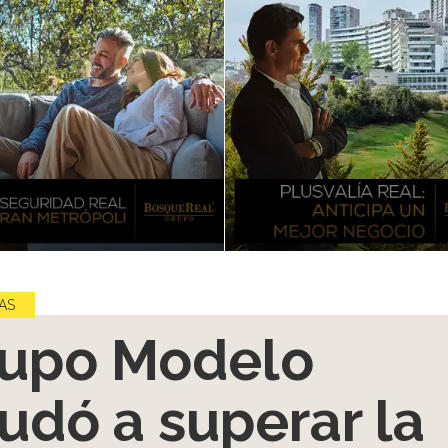
AS
upo Modelo
udó a superar la