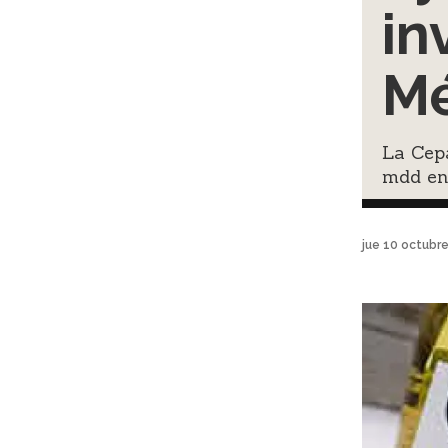
in
Mé
La Cepa
mdd en
jue 10 octubr