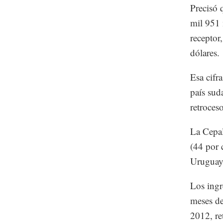
Precisó 
mil 951 
receptor
dólares.
Esa cifr
país sud
retroces
La Cepal
(44 por 
Uruguay
Los ingr
meses de
2012, re