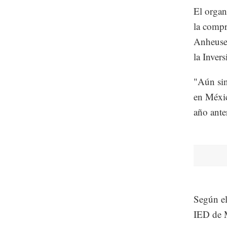
El organ
la compr
Anheuser
la Inver
"Aún sin
en Méxic
año ante
Según el
IED de M