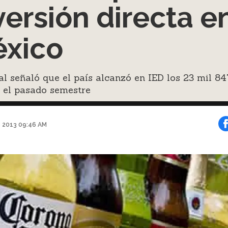
versión directa e
xico
l señaló que el país alcanzó en IED los 23 mil 84
 el pasado semestre
e 2013 09:46 AM