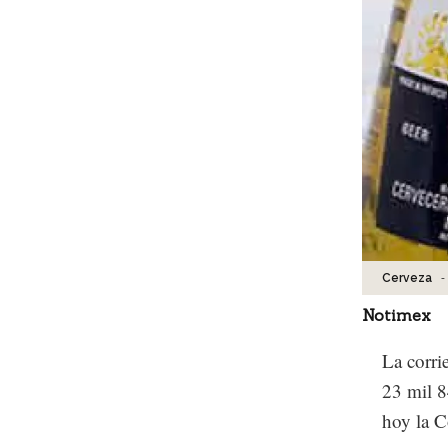
-
Cerveza
Notimex
La corri
23 mil 8
hoy la C