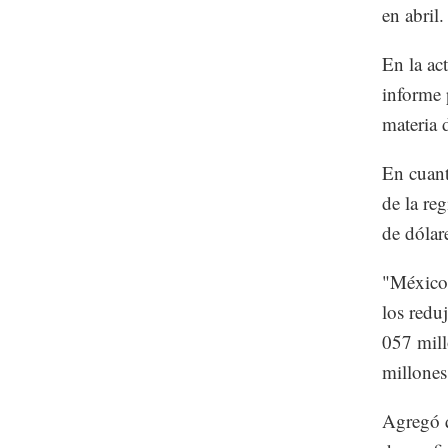
en abril.
En la ac
informe 
materia 
En cuanto
de la re
de dólar
"México,
los redu
057 mill
millones
Agregó q