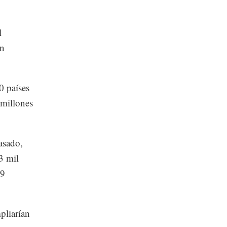
l
en
10 países
 millones
asado,
3 mil
29
pliarían