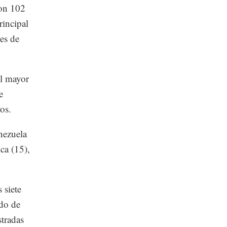
ron 102
rincipal
es de
el mayor
e
os.
nezuela
ca (15),
 siete
do de
stradas