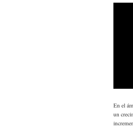
En el ám
un creci
incremen