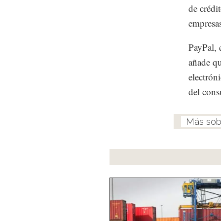
de crédi
empresas
PayPal, 
añade qu
electrón
del cons