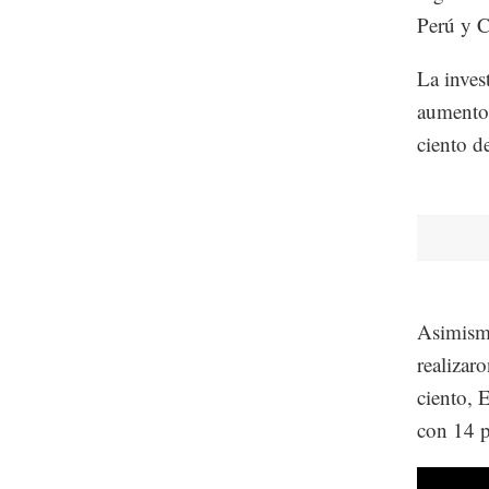
Perú y 
La inves
aumentos
ciento d
Asimismo
realizar
ciento, 
con 14 p