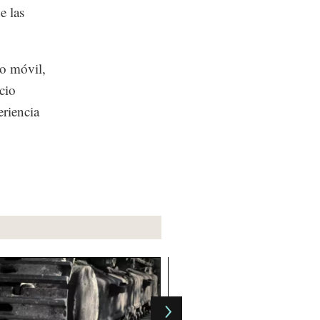
e las
vo móvil,
cio
eriencia