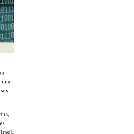
 un
n una
 sus
ina,
es
rasil,