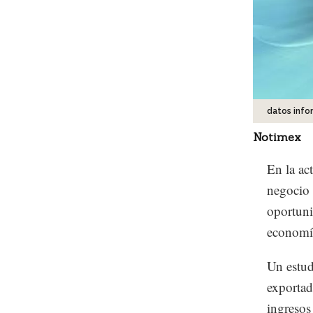
datos inf
Notimex
En la ac
negocio 
oportuni
economía
Un estud
exportad
ingresos