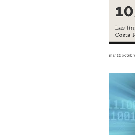
10
Las fir
Costa R
mar 22 octubr