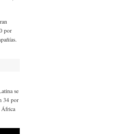
tran
40 por
mpañías.
atina se
on 34 por
 África