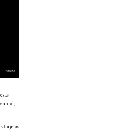
resas
irtual,
s tarjetas