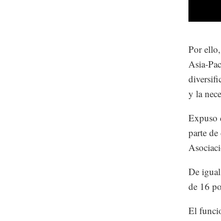
Por ello
Asia-Pac
diversif
y la nec
Expuso q
parte de
Asociac
De igual
de 16 po
El funci