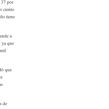
 37 por
r ciento
lo tiene
iende a
, ya que
 mil
rdó que
es
as
s de