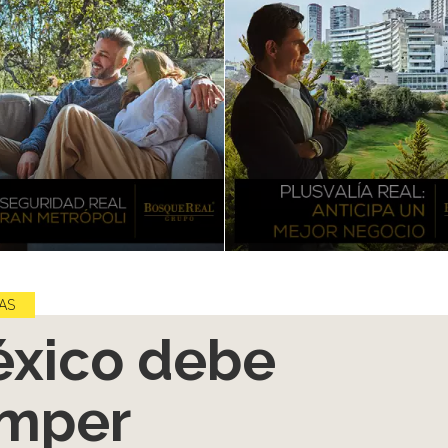
AS
xico debe
mper