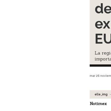
de
ex
E
La regi
importa
mar 26 noviem
-
elle_img
Notimex