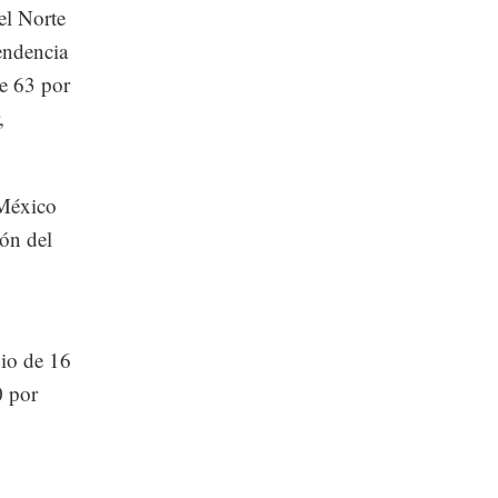
el Norte
endencia
de 63 por
,
 México
ión del
dio de 16
0 por