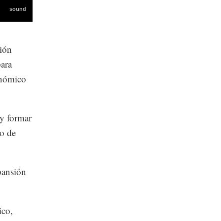
gión
para
conómico
y formar
co de
pansión
ico,