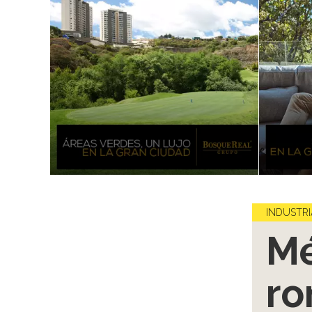
INDUSTRI
Mé
ro