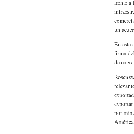
frente a
infraest
comercia
un acuer
En este 
firma de
de enero
Rosenzwe
relevant
exportad
exportar
por minu
América 