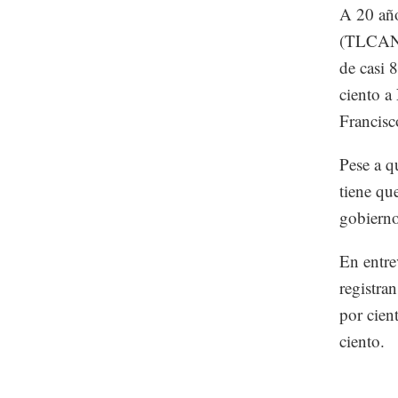
A 20 año
(TLCAN),
de casi 
ciento a
Francis
Pese a q
tiene qu
gobierno
En entre
registra
por cien
ciento.