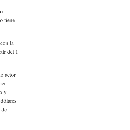
do
o tiene
 con la
ir del 1
o actor
mer
o y
 dólares
 de