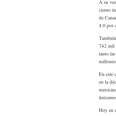
A su vez
ciento t
de Canad
4.0 por 
También 
742 mil 
tanto la
millones
En este 
en la dé
mexicana
únicamen
Hoy en d