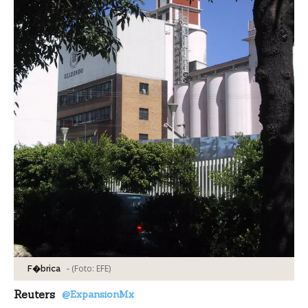
-
(Foto:
EFE
)
F�brica
Reuters
@ExpansionMx