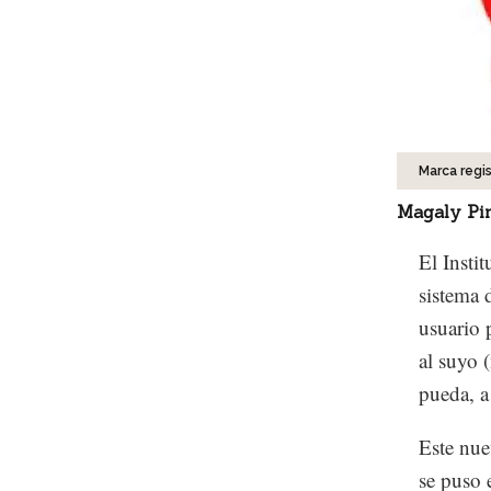
Marca regi
Magaly Pi
El Insti
sistema 
usuario 
al suyo 
pueda, a
Este nue
se puso 