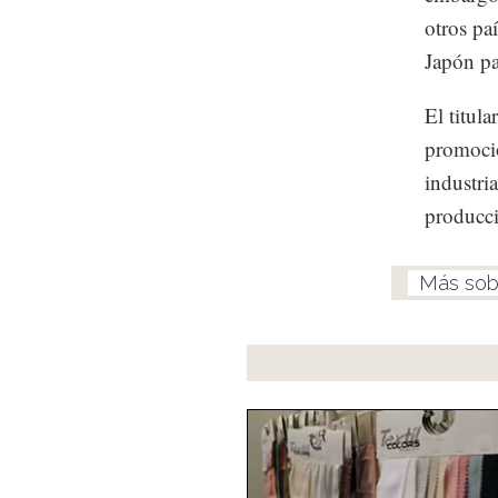
otros pa
Japón pa
El titul
promoció
industri
producci