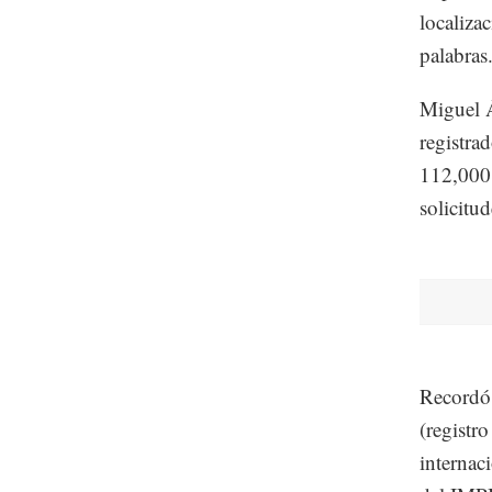
localiza
palabras
Miguel Á
registra
112,000.
solicitud
Recordó 
(registro
internac