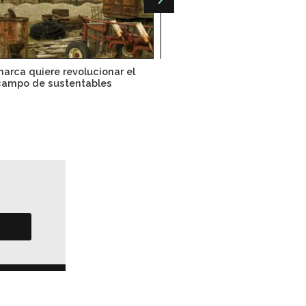
arca quiere revolucionar el
México y Dinamarca fortal
campo de sustentables
lazos energéticos