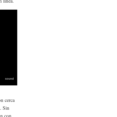
n línea.
on cerca
. Sin
ón con