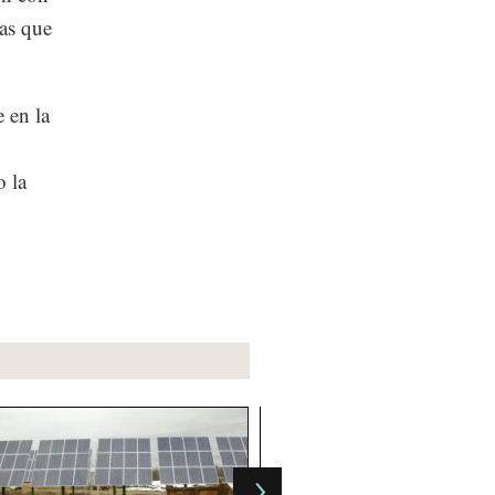
ras que
 en la
o la