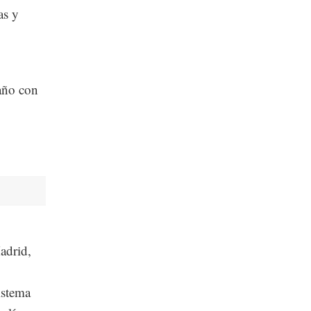
as y
 año con
adrid,
istema