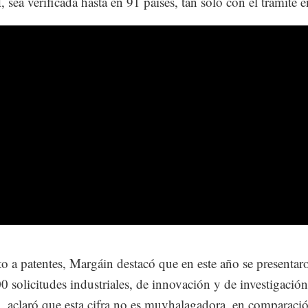
 sea verificada hasta en 91 países, tan sólo con el trámite e
o a patentes, Margáin destacó que en este año se presentar
0 solicitudes industriales, de innovación y de investigación
 aclaró que esta cifra no es muyhalagadora, en comparaci