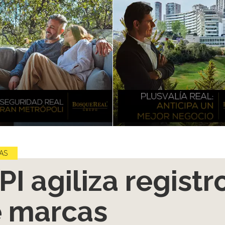
AS
PI agiliza registr
 marcas