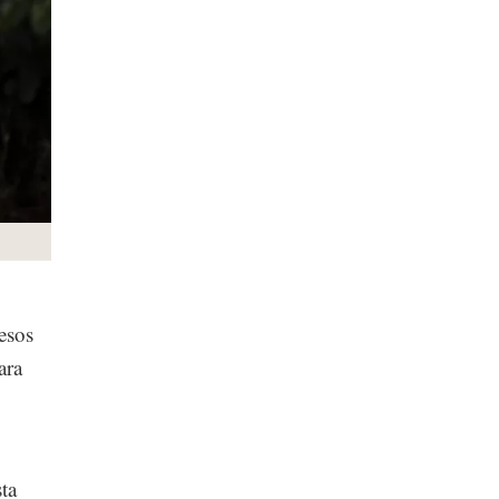
esos
ara
ta