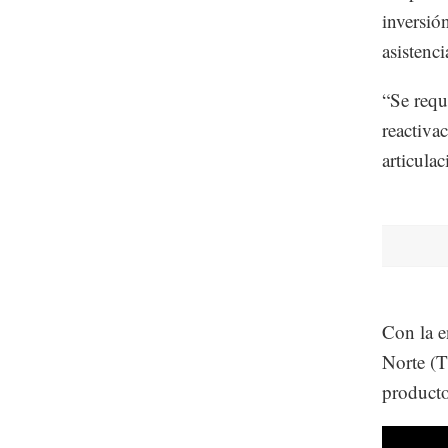
inversió
asistenc
“Se requ
reactiva
articulac
Con la e
Norte (
producto