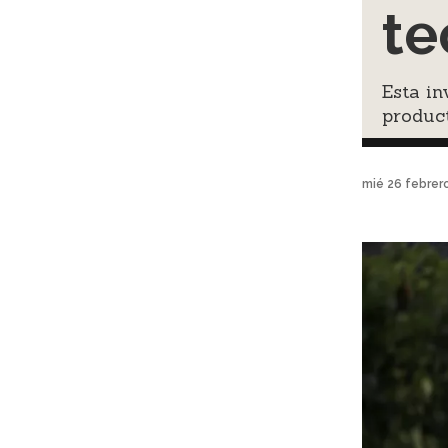
te
Esta in
product
mié 26 febrer