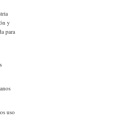
tria
ión y
da para
s
ianos
nos uso