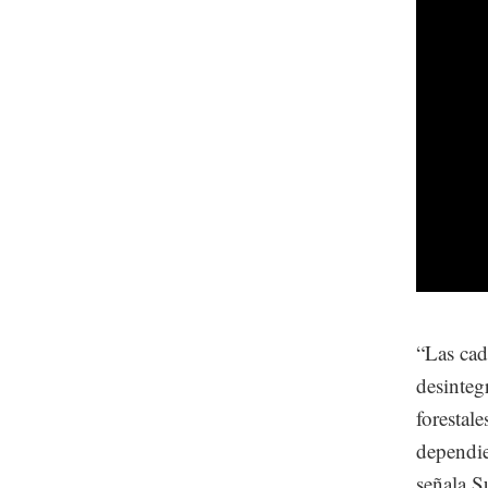
“Las cad
desinteg
forestale
dependie
señala S