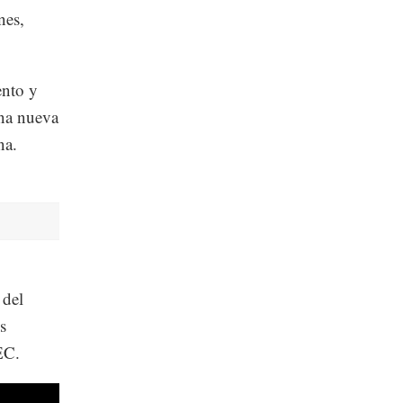
nes,
ento y
una nueva
na.
 del
s
EC.