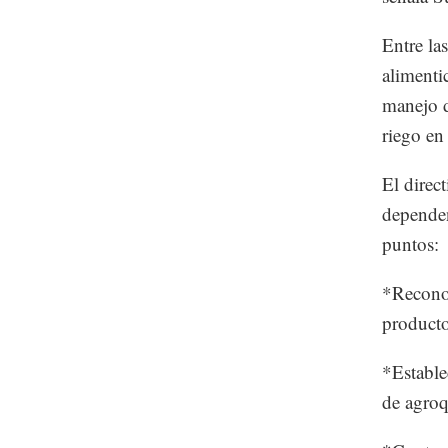
Entre la
alimenti
manejo d
riego en 
El direct
dependen
puntos:
*Reconoc
producto
*Estable
de agroq