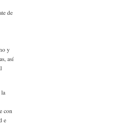
te de
uno y
s, así
l
 la
e con
d e