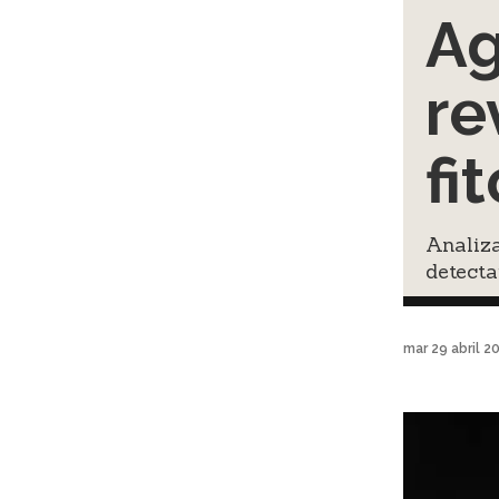
Ag
re
fi
Analiza
detecta
mar 29 abril 2