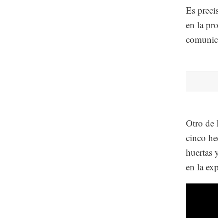
Es preci
en la pr
comunic
Otro de 
cinco he
huertas 
en la ex