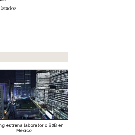
Estados
g estrena laboratorio B2B en
México