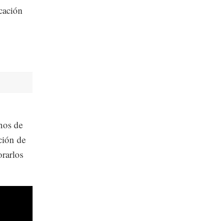
icación
nos de
ción de
orarlos