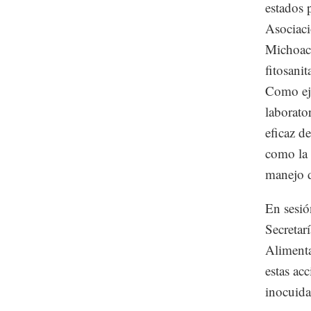
estados 
Asociac
Michoacá
fitosanit
Como eje
laborato
eficaz d
como la 
manejo d
En sesió
Secretar
Alimenta
estas ac
inocuida