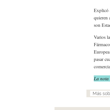
Explicó 
quieren 
son Est
Varios l
Fármacos
Europea 
pasar cu
comercia
La nota