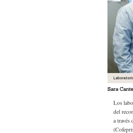
Laboratori
Sara Cant
Los labo
del reco
a través
(Cofepri