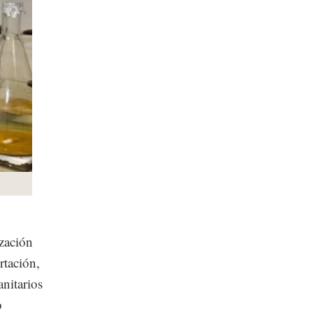
ización
rtación,
anitarios
o