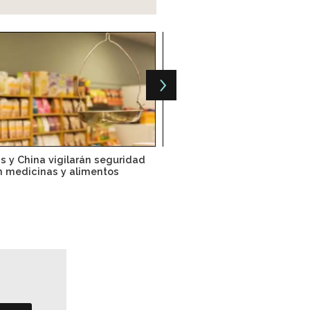
s y China vigilarán seguridad
México, el polo farmacéu
n medicinas y alimentos
América Latina