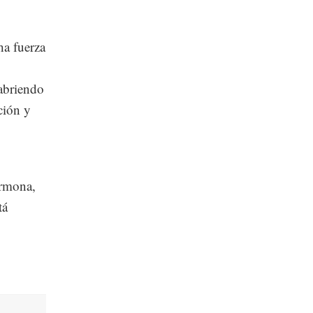
ha fuerza
abriendo
ción y
ormona,
tá