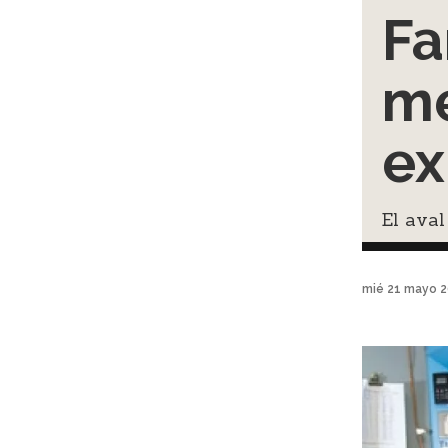
Fa
me
ex
El aval
mié 21 mayo 2