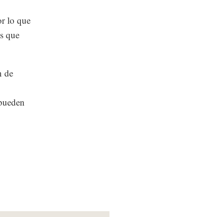
or lo que
es que
n de
 pueden