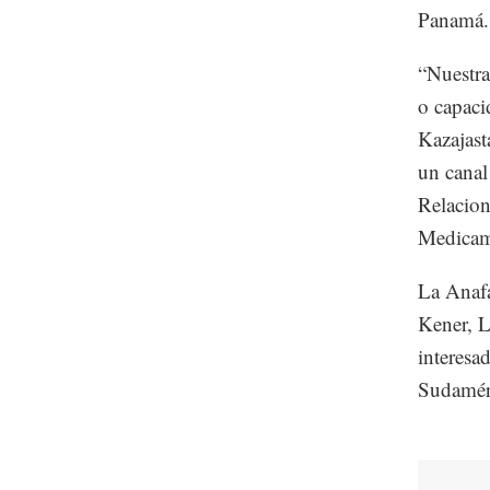
Panamá.
“Nuestra
o capaci
Kazajast
un canal
Relacion
Medicam
La Anaf
Kener, L
interesa
Sudamér