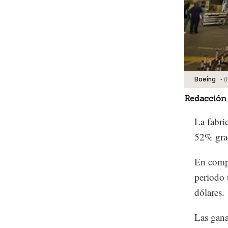
-
(
Boeing
Redacción
La fabri
52% grac
En compa
periodo 
dólares.
Las gana