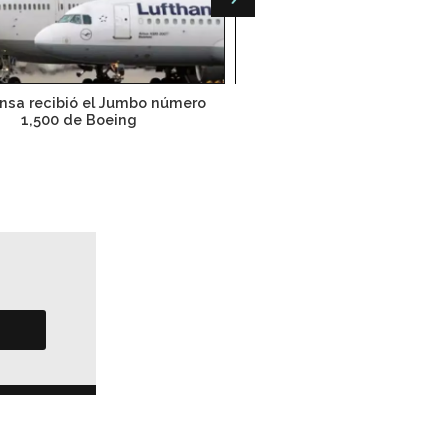
nsa recibió el Jumbo número
El mundo necesitará 36,770 
1,500 de Boeing
2033