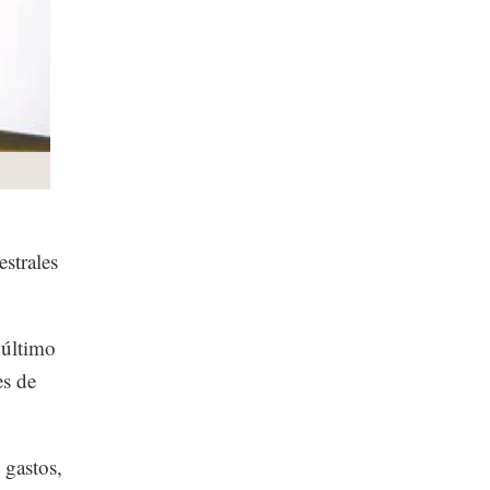
strales
 último
es de
 gastos,