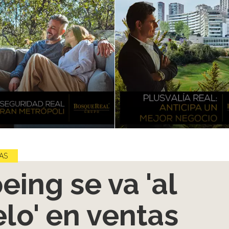
AS
eing se va 'al
elo' en ventas