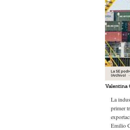
La SE podr
-
(Archivo)
Valentina
La indus
primer t
exportac
Emilio C