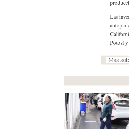
producci
Las inver
autopart
Californ
Potosí y 