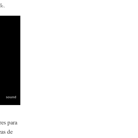
8%.
res para
eas de