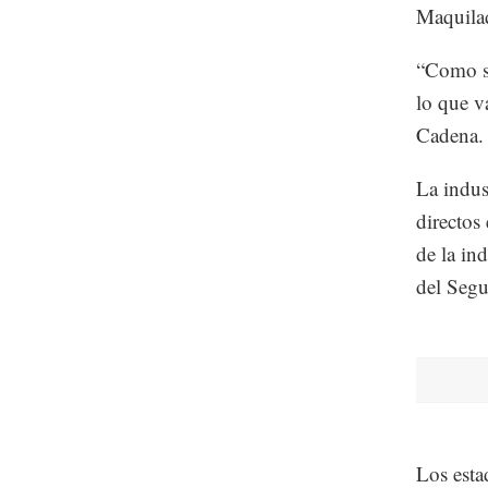
Maquilad
“Como se
lo que v
Cadena
La indus
directos 
de la in
del Segu
Los est