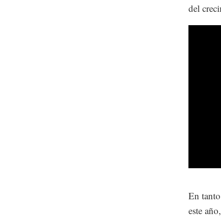
del crec
En tanto
este año