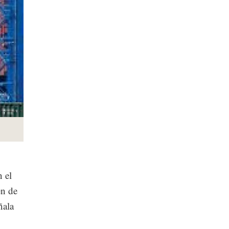
 el
en de
ñala