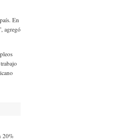
país. En
”, agregó
mpleos
 trabajo
xicano
un 20%