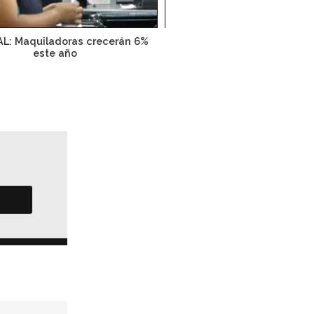
AL: Maquiladoras crecerán 6%
Adelantarán IVA a maqui
este año
certificadas