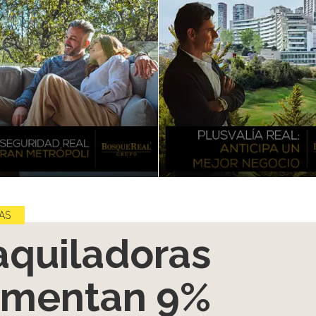
AS
quiladoras
umentan 9%