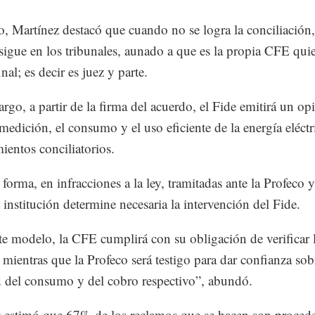
, Martínez destacó que cuando no se logra la conciliación,
sigue en los tribunales, aunado a que es la propia CFE qui
final; es decir es juez y parte.
rgo, a partir de la firma del acuerdo, el Fide emitirá un op
 medición, el consumo y el uso eficiente de la energía eléctr
ientos conciliatorios.
 forma, en infracciones a la ley, tramitadas ante la Profeco 
 institución determine necesaria la intervención del Fide.
te modelo, la CFE cumplirá con su obligación de verificar 
 mientras que la Profeco será testigo para dar confianza sob
d del consumo y del cobro respectivo”, abundó.
 estimó que 67% de los reclamos que se hacen son proced