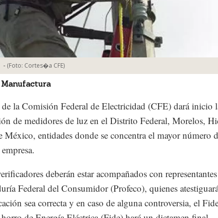
-
(Foto:
Cortes�a CFE
)
 Manufactura
 de la Comisión Federal de Electricidad (CFE) dará inicio l
ción de medidores de luz en el Distrito Federal, Morelos, H
e México, entidades donde se concentra el mayor número d
a empresa.
erificadores deberán estar acompañados con representantes
uría Federal del Consumidor (Profeco), quienes atestiguar
ficación sea correcta y en caso de alguna controversia, el Fi
Ahorro de Energía Eléctrica (Fide) hará un dictamen final.