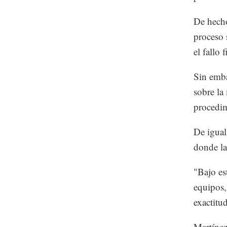
De hecho
proceso 
el fallo 
Sin emba
sobre la
procedim
De igual
donde la
"Bajo es
equipos,
exactitu
Martínez