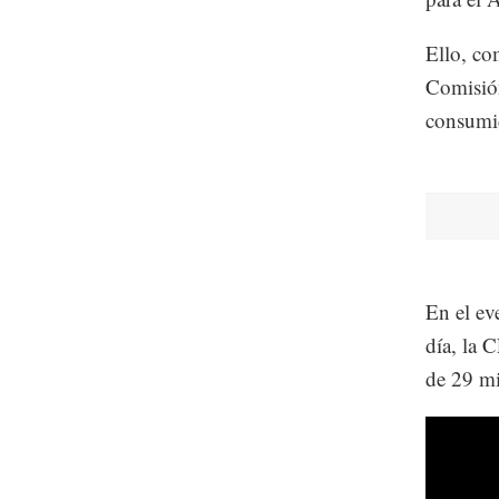
Ello, co
Comisión
consumi
En el ev
día, la 
de 29 mi