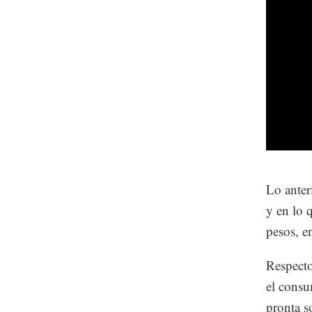
Lo anter
y en lo 
pesos, e
Respecto
el consu
pronta s