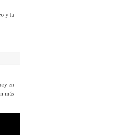
co y la
 hoy en
on más