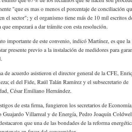
mente "que es mas o menos el porcentaje de conciliación q
en el sector"; y el organismo tiene más de 10 mil escritos d
 que empezará a dar trámite con esta resolución.
to importante de este convenio, indicó Martínez, es que la
star presente previo a la instalación de medidores para garan
d.
ma de acuerdo asistieron el director general de la CFE, Enri
za; el del Fide, Raúl Talán Ramírez y el subsecretario de
idad, César Emiliano Hernández.
tigos de esta firma, fungieron los secretarios de Economía
o Guajardo Villarreal y de Energía, Pedro Joaquín Coldwel
destacaron que una de las bondades de la reforma energética
petencia en favor del consumidor.