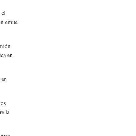
 el
en emite
inión
ica en
y en
los
re la
entes