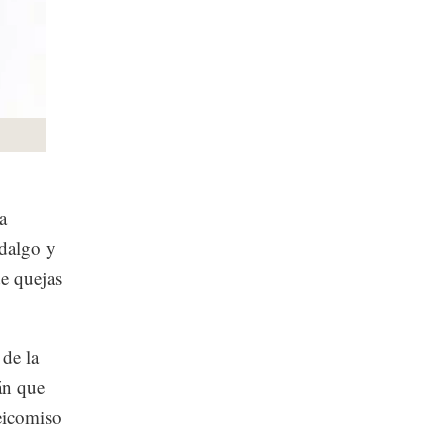
a
idalgo y
e quejas
 de la
án que
deicomiso