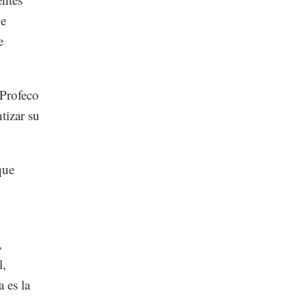
ue
e
 Profeco
tizar su
que
,
l,
 es la