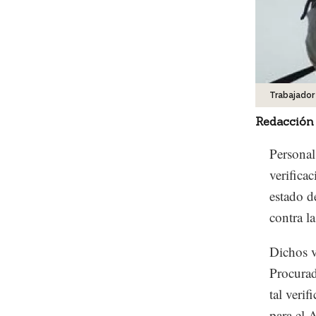
Trabajador
Redacción
Personal
verifica
estado d
contra l
Dichos v
Procurad
tal veri
para el 