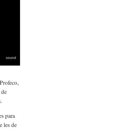
 Profeco,
 de
.
es para
e les de