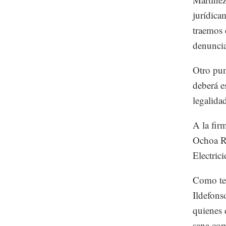
jurídica
traemos 
denuncia
Otro pun
deberá e
legalida
A la fir
Ochoa Re
Electric
Como tes
Ildefons
quienes 
sana com