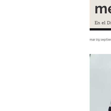
me
En el D
mar 09 septie