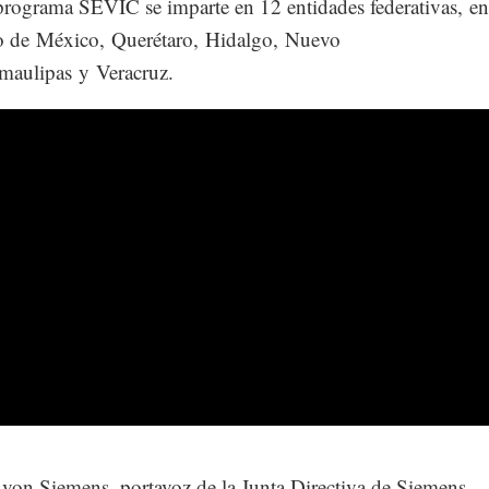
programa SEVIC se imparte en 12 entidades federativas, ent
o de México, Querétaro, Hidalgo, Nuevo
maulipas y Veracruz.
 von Siemens, portavoz de la Junta Directiva de Siemens