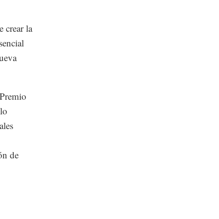
 crear la
sencial
nueva
 Premio
lo
ales
ón de