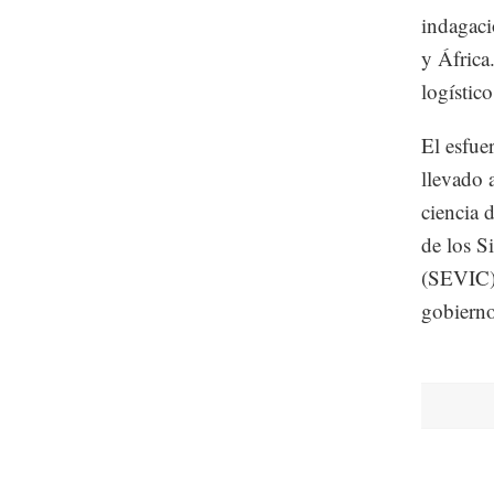
indagaci
y África
logístic
El esfue
llevado 
ciencia 
de los S
(SEVIC),
gobierno