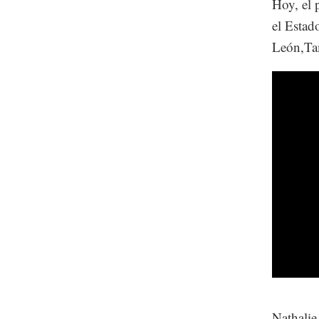
Hoy, el 
el Estad
León,Ta
Nathalie