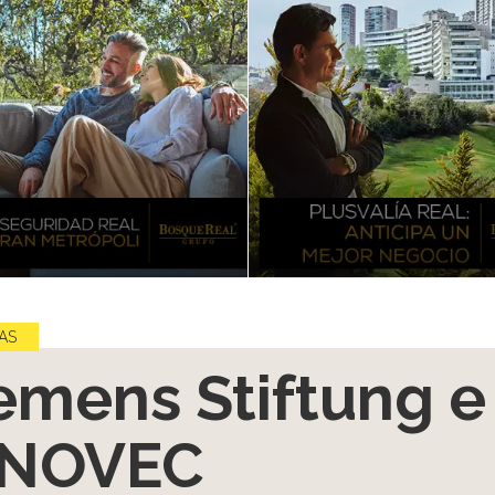
AS
emens Stiftung e
NNOVEC