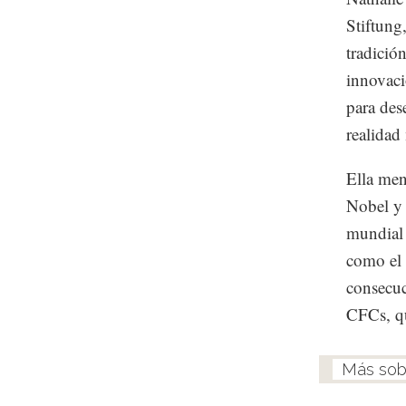
Stiftung
tradició
innovaci
para des
realidad
Ella men
Nobel y
mundial 
como el 
consecuc
CFCs, qu