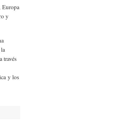
a, Europa
ro y
ha
 la
a través
ca y los