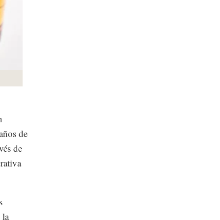
n
 años de
vés de
rativa
s
 la