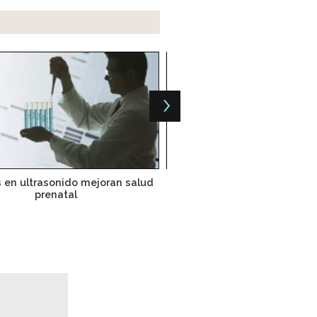
 en ultrasonido mejoran salud
Rechazan demanda de P
prenatal
Siemens en EU