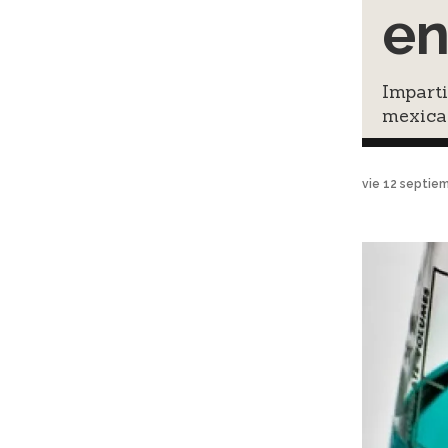
en
Impart
mexica
vie 12 septie