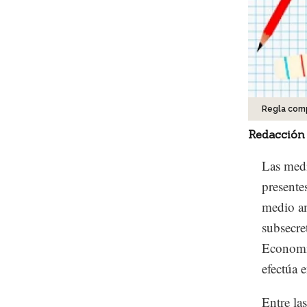
Regla comp
Redacción
Las medi
presente
medio am
subsecre
Economía
efectúa e
Entre la