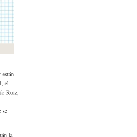
y están
, el
ío Ruiz,
 se
tán la