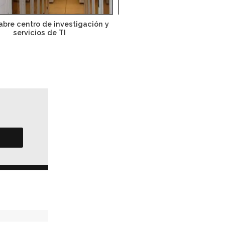
abre centro de investigación y
Publican NOM para almace
servicios de TI
de gas