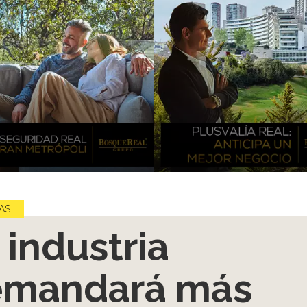
AS
 industria
emandará más