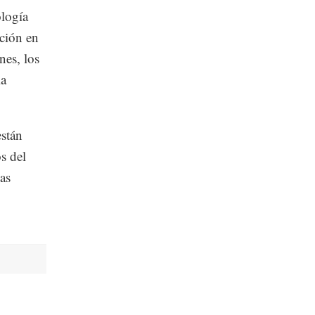
ología
ación en
nes, los
la
stán
s del
as