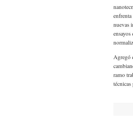
nanotecn
enfrenta
nuevas i
ensayos d
normaliz
Agregó q
cambiand
ramo tra
técnicas