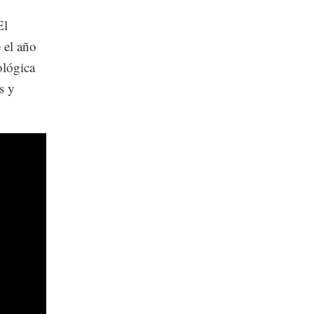
El
 el año
ológica
s y