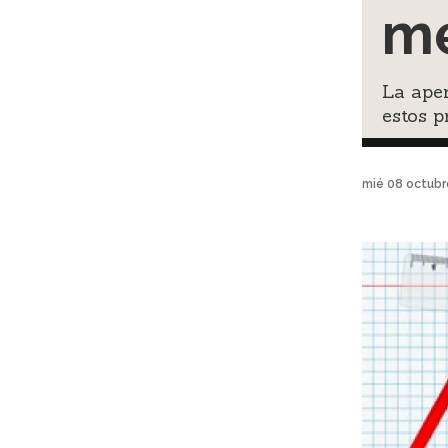
me
La aper
estos p
mié 08 octubr