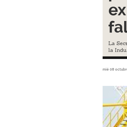
ex
fa
La Secr
la Ind
mié 08 octubr