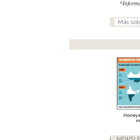
*Inform
Honeyw
m
NEWSLE