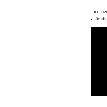
La depen
definiti