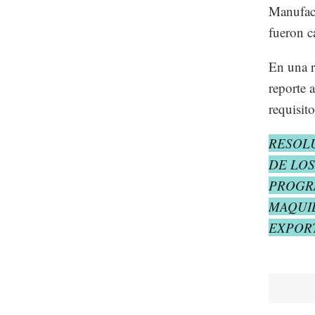
Manufac
fueron c
En una r
reporte 
requisit
RESOL
DE LOS
PROGR
MAQUIL
EXPOR