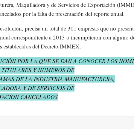
turera, Maquiladora y de Servicios de Exportación (IMM
ancelados por la falta de presentación del reporte anual.
esolución, precisa un total de 301 empresas que no presen
anual correspondiente a 2013 o incumplieron con alguno d
os establecidos del Decreto IMMEX.
UCIÓN POR LA QUE SE DAN A CONOCER LOS NOM
 TITULARES Y NUMEROS DE
AMAS DE LA INDUSTRIA MANUFACTURERA,
ADORA Y DE SERVICIOS DE
TACION CANCELADOS