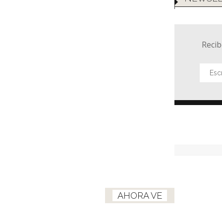
Recib
AHORA VE