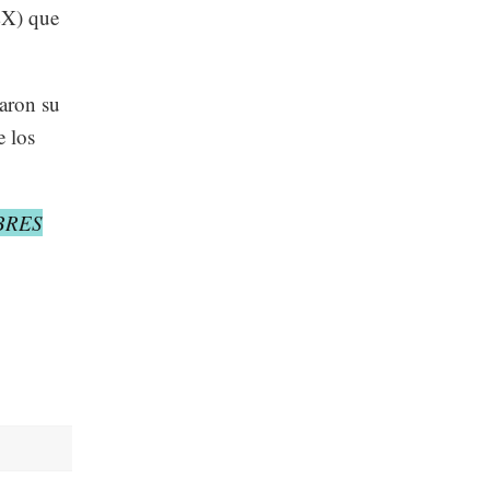
EX) que
taron su
e los
BRES