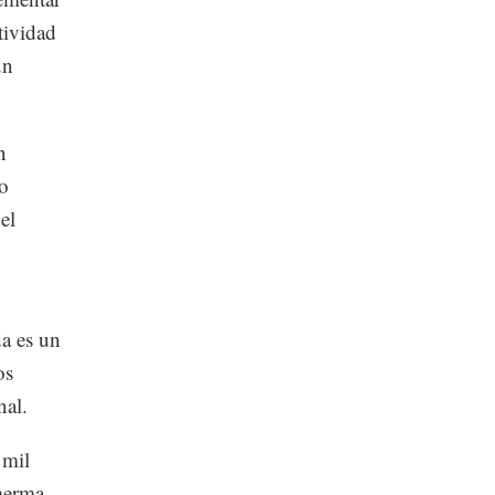
tividad
un
n
to
el
a es un
os
nal.
 mil
 merma