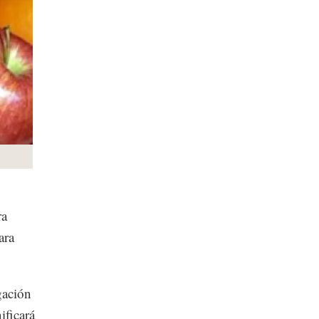
ra
ara
gación
ificará