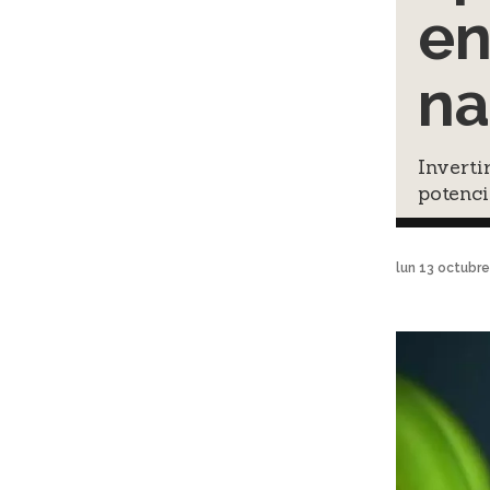
en
na
Inverti
potenci
lun 13 octubr