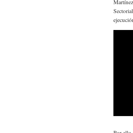
Martínez
Sectoria
ejecució
Por ello