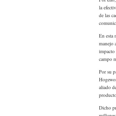
la efect
de las c
comunic
En esta 
manejo a
impacto 
campo m
Por su p
Hogewoni
aliado d
producto
Dicho pr
millones