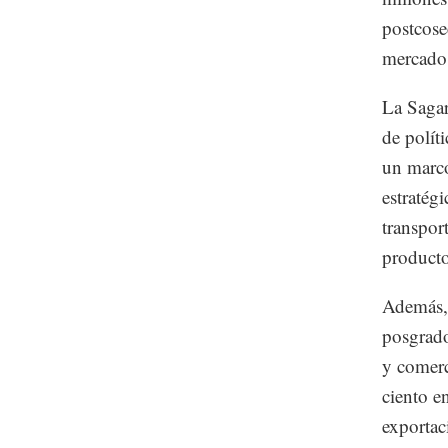
postcose
mercado 
La Sagar
de polít
un marco
estratég
transpor
producto
Además, 
posgrado
y comerc
ciento en
exportac