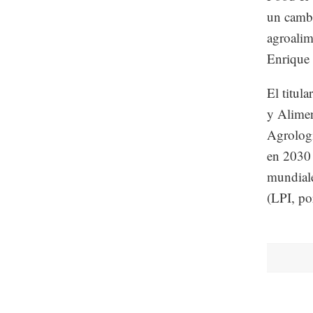
un cambi
agroalim
Enrique 
El titul
y Alimen
Agrologí
en 2030 
mundiale
(LPI, por