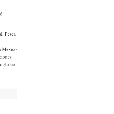
mó
al, Pesca
 a México
ciones
ogístico