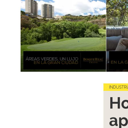
INDUSTRI
Ho
ap