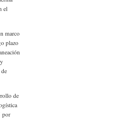
n el
 un marco
go plazo
laneación
 y
 de
rollo de
ogística
5 por