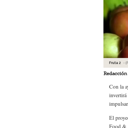
-
(
Fruta 2
Redacción
Con la a
invertir
impulsar
El proye
Food & B