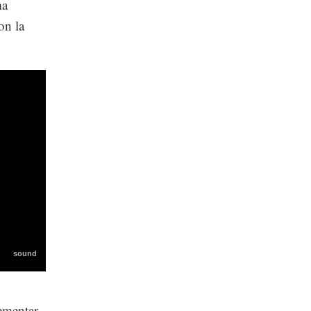
ma
on la
rementar