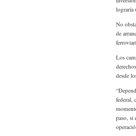
inversio
lograría
No obsta
de arran
ferrovia
Los camb
derechos
desde lo
“Depende
federal,
momento 
paso, si
operació