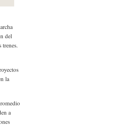
marcha
n del
 trenes.
royectos
en la
 promedio
den a
ones