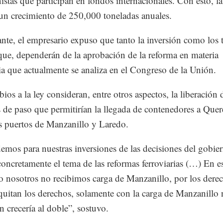
nistas que participan en fondos internacionales. Con esto, la
 un crecimiento de 250,000 toneladas anuales.
nte, el empresario expuso que tanto la inversión como los
que, dependerán de la aprobación de la reforma en materia
ria que actualmente se analiza en el Congreso de la Unión.
ios a la ley consideran, entre otros aspectos, la liberación 
 de paso que permitirían la llegada de contenedores a Quer
s puertos de Manzanillo y Laredo.
mos para nuestras inversiones de las decisiones del gobie
 concretamente el tema de las reformas ferroviarias (…) En e
nosotros no recibimos carga de Manzanillo, por los dere
 quitan los derechos, solamente con la carga de Manzanillo 
n crecería al doble”, sostuvo.