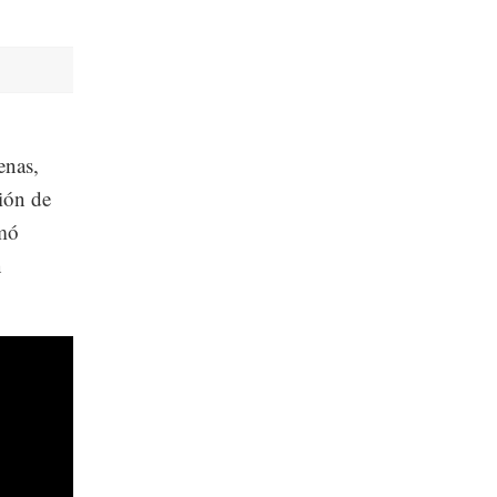
enas,
ión de
rmó
n