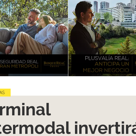
AS
rminal
termodal invertir