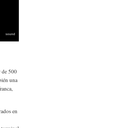
r de 500
bién una
ranca,
rados en