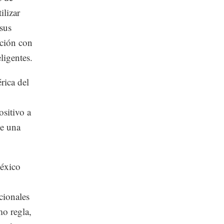
ilizar
 sus
ación con
ligentes.
ica del
ositivo a
de una
México
cionales
mo regla,