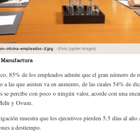
-
(Foto:
Jupiter Images
)
ion-oficina-empleados-JI.jpg
 Manufactura
co, 85% de los empleados admite que el gran número de r
jo a las que asisten va en aumento, de las cuales 54% de di
s se percibe con poco o ningún valor, acorde con una encu
MeIn y Ovum.
tigación muestra que los ejecutivos pierden 5.5 días al año 
ones a destiempo.