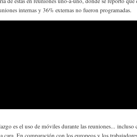
ía de éstas en reuniones uno-a-uno, donde se reportó que
euniones internas y 36% externas no fueron programadas.
lazgo es el uso de móviles durante las reuniones... incluso
 a cara. En comparación con los europeos y los trabajadore