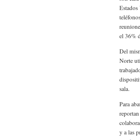
Estados 
teléfonos
reunione
el 36% d
Del mis
Norte ut
trabajad
disposit
sala.
Para aba
reportan
colabora
y a las 