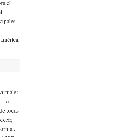
ra el
l
cipales
oamérica.
virtuales
as o
de todas
 decir,
formal.