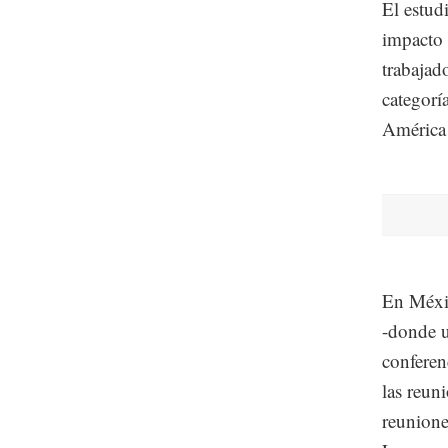
El estud
impacto 
trabajad
categorí
América 
En Méxic
-donde u
conferen
las reun
reunione