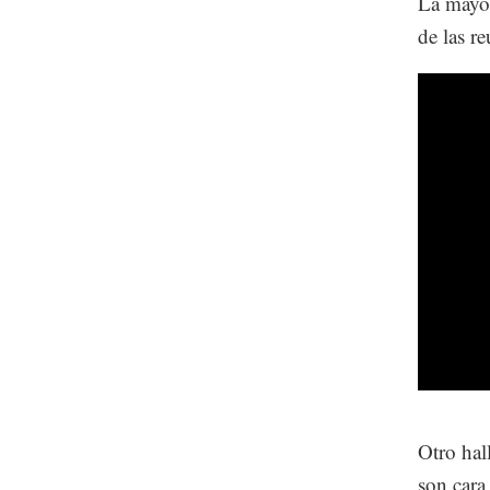
La mayor
de las r
Otro hal
son cara