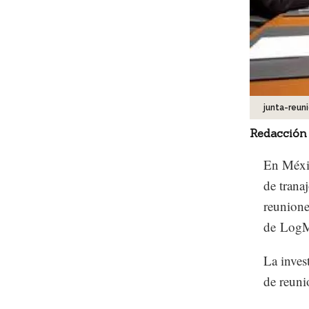
junta-reun
Redacción
En Méxi
de trana
reunione
de Log
La inves
de reuni