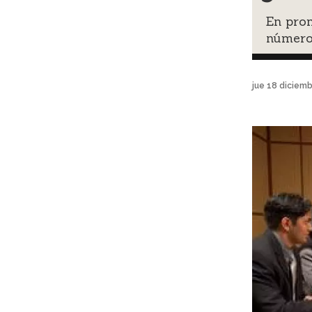
En prom
número
jue 18 diciem