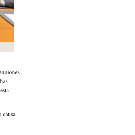
euniones
chas
esta
a causa