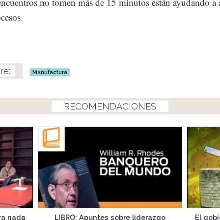
encuentros no tomen más de 15 minutos están ayudando a a
ocesos.
Manufactura
RECOMENDACIONES
ara nada
LIBRO: Apuntes sobre liderazgo
El gob