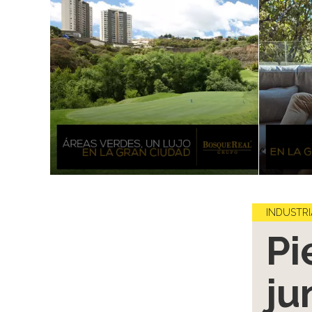
INDUSTRI
Pi
ju