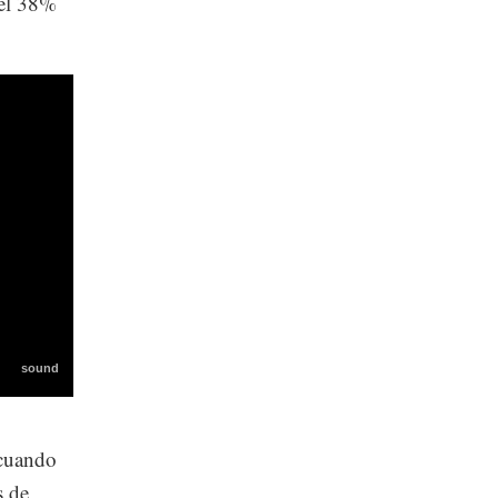
 el 38%
 cuando
s de