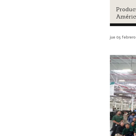
Produci
Améric
jue 05 febrer