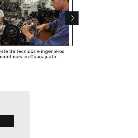
ente de técnicos e ingenieros
Ferromex amplió terminal 
omotrices en Guanajuato