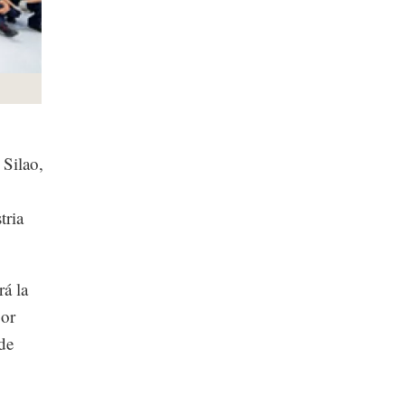
 Silao,
tria
rá la
por
de