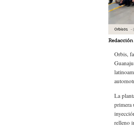
-
Orbis01
Redacción
Orbis, f
Guanajua
latinoam
automotr
La plant
primera 
inyecció
relleno 