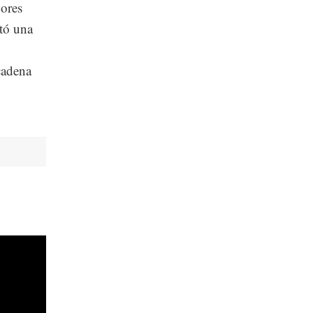
dores
ntó una
cadena