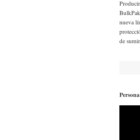
Producir
BulkPak 
nueva lí
protecci
de sumin
Personal