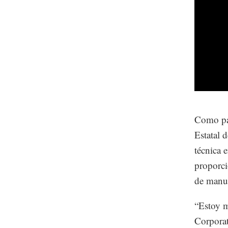
Como par
Estatal 
técnica 
proporci
de manuf
“Estoy m
Corporat