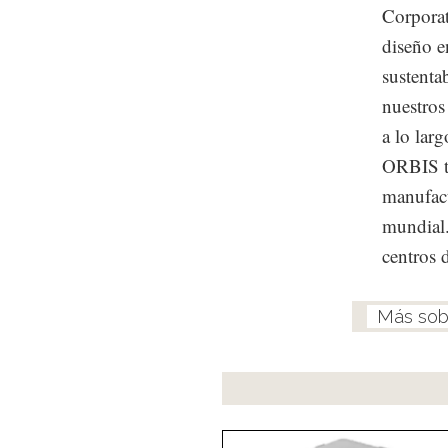
Corporat
diseño e
sustenta
nuestros
a lo lar
ORBIS ti
manufact
mundial.
centros 