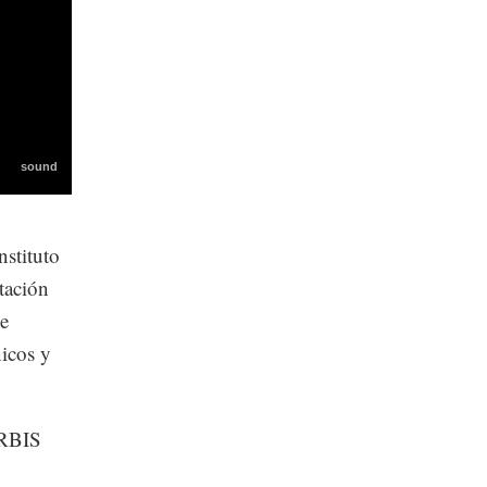
nstituto
tación
ue
icos y
ORBIS