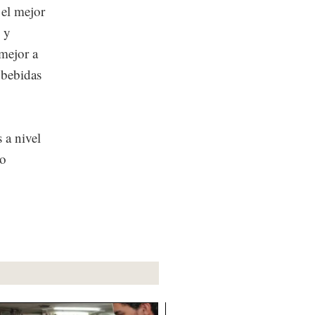
 el mejor
d y
 mejor a
 bebidas
 a nivel
ro