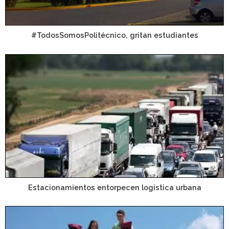
#TodosSomosPolitécnico, gritan estudiantes
Estacionamientos entorpecen logística urbana