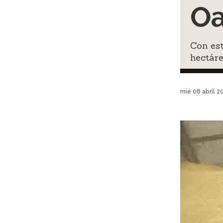
O
Con est
hectáre
mié 08 abril 2