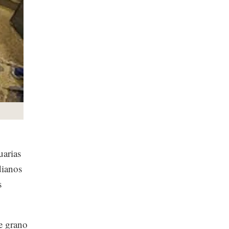
uarias
dianos
s
de grano