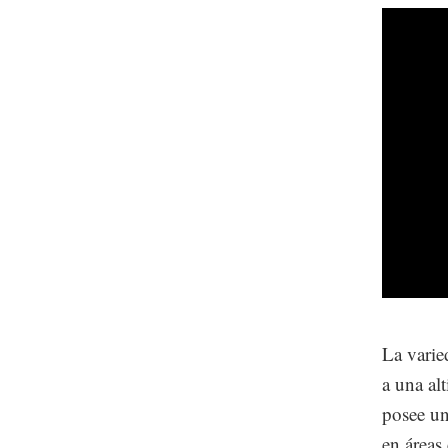
La varie
a una al
posee un
en áreas