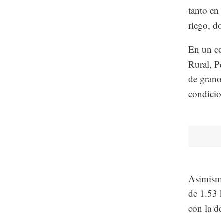
tanto en
riego, d
En un co
Rural, P
de grano
condicio
Asimismo
de 1.53 
con la d