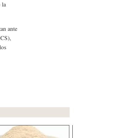
 la
zan ante
ICS),
los