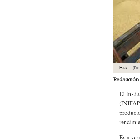
-
(Fo
Maiz
Redacción
El Insti
(INIFAP
producto
rendimie
Esta var