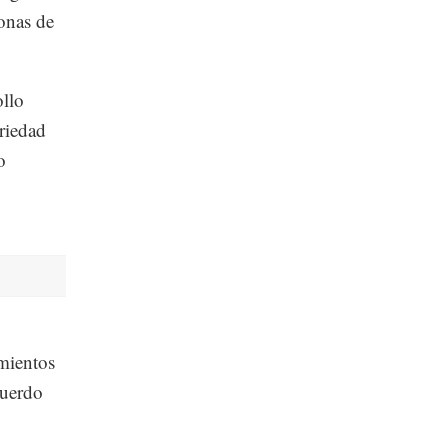
onas de
ollo
riedad
o
imientos
cuerdo