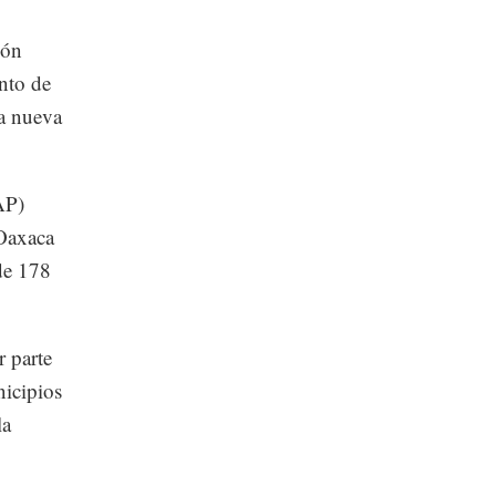
gón
nto de
a nueva
AP)
 Oaxaca
de 178
r parte
icipios
la