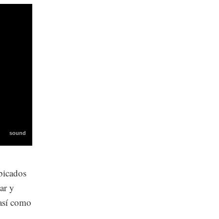
bicados
ar y
 así como