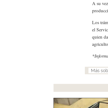
A su vez
producci
Los trámi
el Servi
quien da
agriculto
*Inform