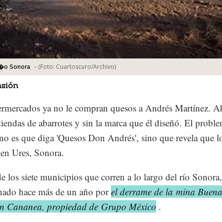
-
(Foto:
Cuartoscuro/Archivo
)
�o Sonora
sión
rmercados ya no le compran quesos a Andrés Martínez. Ah
tiendas de abarrotes y sin la marca que él diseñó. El probl
 no es que diga 'Quesos Don Andrés', sino que revela que l
en Ures, Sonora.
e los siete municipios que corren a lo largo del río Sonora,
nado hace más de un año por
el derrame de la mina Buenav
en Cananea, propiedad de Grupo México
.