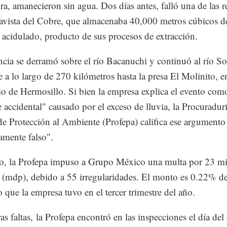
ra, amanecieron sin agua. Dos días antes, falló una de las r
vista del Cobre, que almacenaba 40,000 metros cúbicos de
 acidulado, producto de sus procesos de extracción.
ncia se derramó sobre el río Bacanuchi y continuó al río S
e a lo largo de 270 kilómetros hasta la presa El Molinito, e
o de Hermosillo. Si bien la empresa explica el evento com
 accidental" causado por el exceso de lluvia, la Procuradur
de Protección al Ambiente (Profepa) califica ese argument
amente falso".
, la Profepa impuso a Grupo México una multa por 23 mi
 (mdp), debido a 55 irregularidades. El monto es 0.22% de
o que la empresa tuvo en el tercer trimestre del año.
ras faltas, la Profepa encontró en las inspecciones el día de