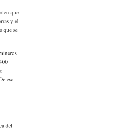
erten que
rras y el
s que se
mineros
,400
po
De esa
ca del