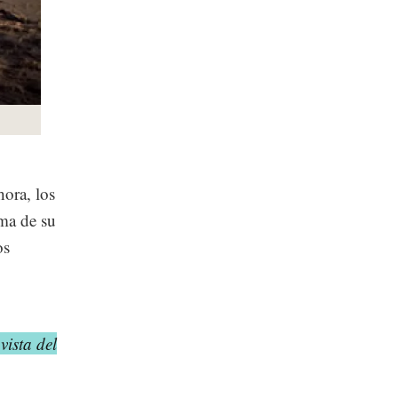
ora, los
ema de su
os
ista del