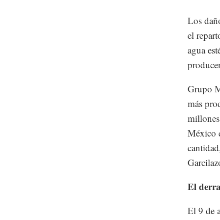
Los daño
el repart
agua est
producen
Grupo Mé
más prod
millones
México e
cantidad
Garcilaz
El derr
El 9 de 