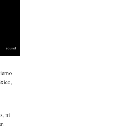
bierno
éxico,
s, ni
en