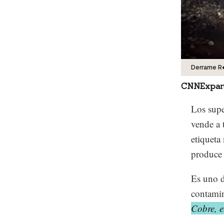
Derrame R
CNNExpan
Los supe
vende a 
etiqueta
produce 
Es uno d
contami
Cobre, 