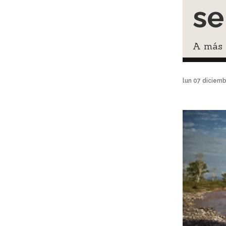
se
A más d
lun 07 diciem