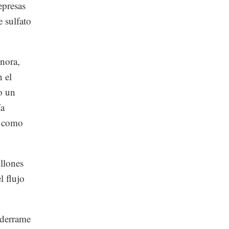
epresas
 sulfato
onora,
n el
o un
ía
o como
llones
l flujo
l derrame