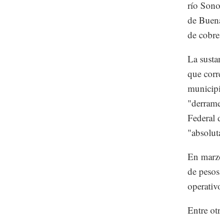
río Sono
de Buena
de cobre
La susta
que corr
municipi
"derrame
Federal 
"absolut
En marzo
de pesos
operativ
Entre ot