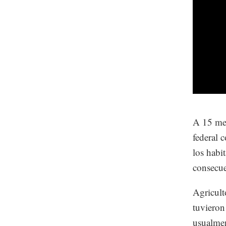
A 15 mes
federal 
los habi
consecue
Agricult
tuvieron
usualme