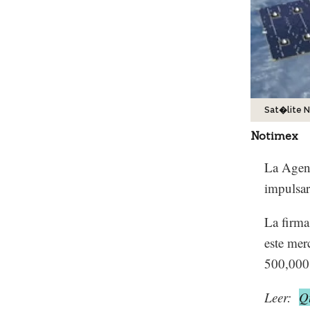
Sat�lite N
Notimex
La Agenc
impulsar 
La firma
este mer
500,000 
Leer:
Qu