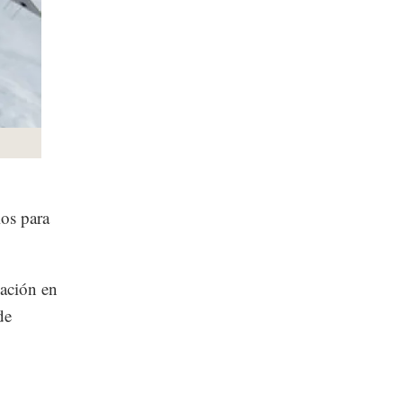
os para
pación en
de