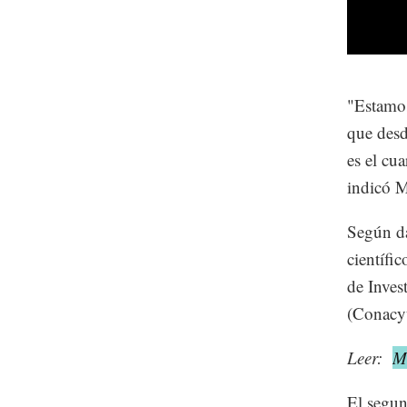
"Estamos
que desd
es el cua
indicó M
Según da
científi
de Inves
(Conacyt
Leer:
Mé
El segun