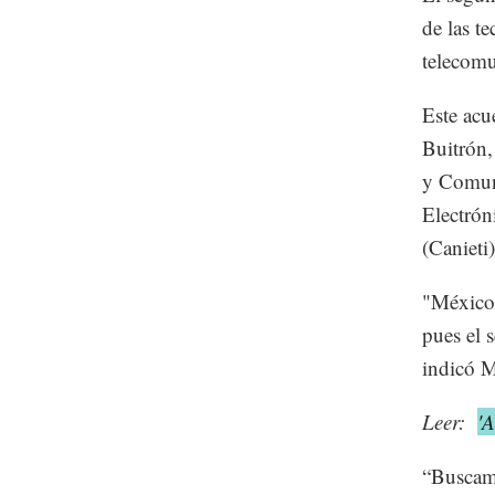
de las t
telecomu
Este acu
Buitrón,
y Comuni
Electrón
(Canieti)
"México 
pues el s
indicó M
Leer:
'A
“Buscamo