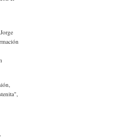
 Jorge
ormación
n
sión,
tenita",
,