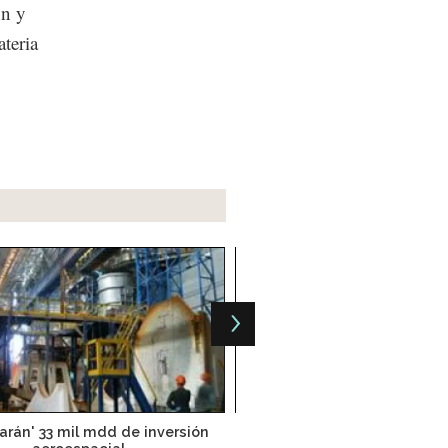
ón y
teria
zarán' 33 mil mdd de inversión
Un nuevo negocio: fabrica