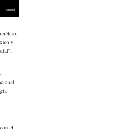
uerétaro,
xico y
dial",
s
acional
gía
 con el