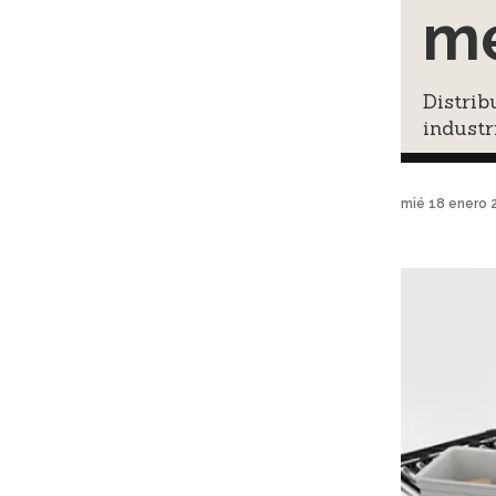
me
Distrib
industri
mié 18 enero 