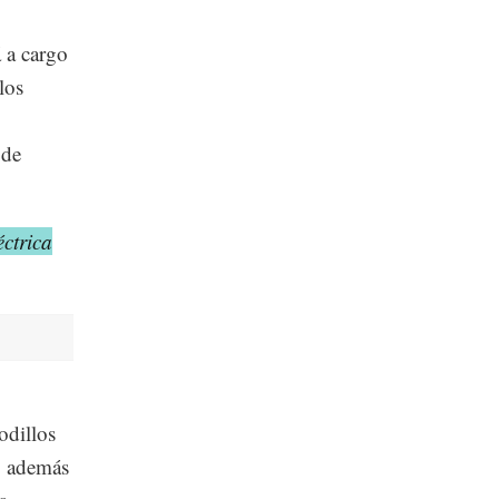
 a cargo
los
 de
ctrica
odillos
e, además