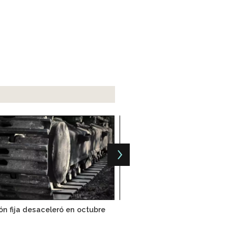
ión fija desaceleró en octubre
Schneider Electric abre en 
planta