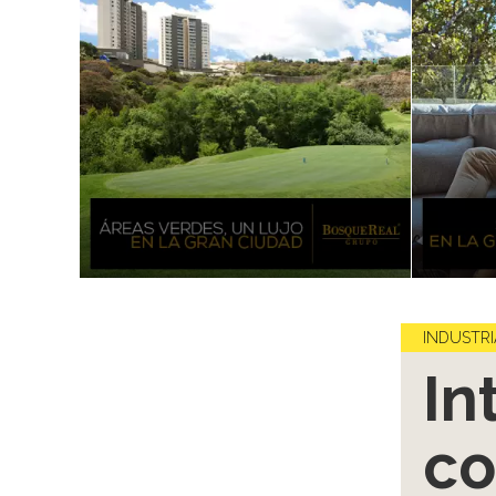
INDUSTRI
In
co