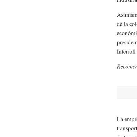
Asimismo
de la co
económi
presiden
Interrol
Recome
La empre
transpor