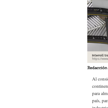
Interroll t
https://www
Redacción
Al consi
continen
para alm
país, pa
industria