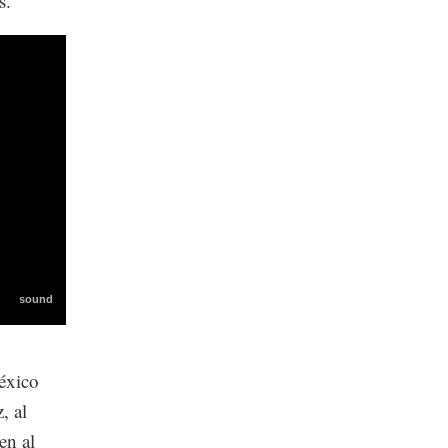
s.
México
, al
en al