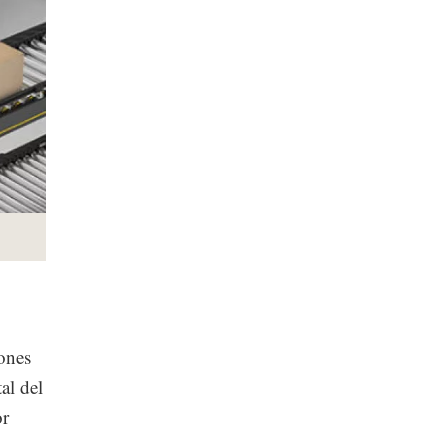
iones
al del
or