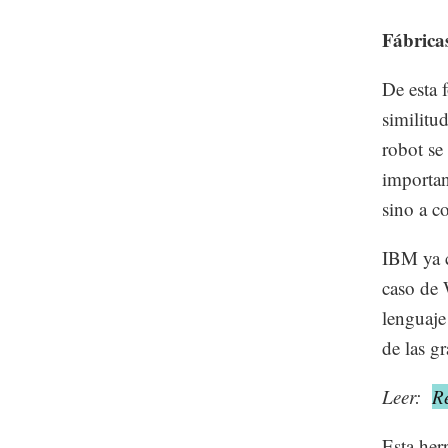
Fábricas
De esta 
similitu
robot se
importan
sino a c
IBM ya c
caso de 
lenguaje
de las g
Leer:
Re
Esta her