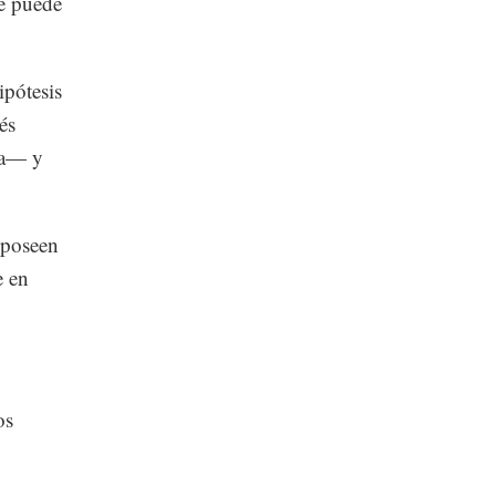
e puede
ipótesis
és
ía— y
 poseen
e en
os