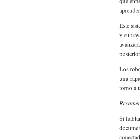
que enti
aprender
Este sis
y subray
avanzará
posterio
Los robo
una capa
torno a 
Recome
Si habla
document
conectad