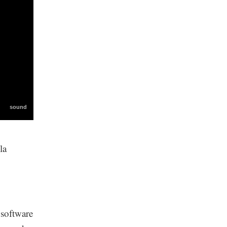
la
 software