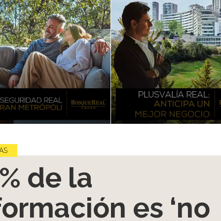
AS
% de la
formación es ‘no