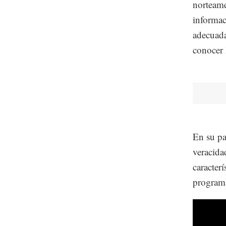
norteame
informac
adecuada
conocer 
En su pa
veracida
caracter
programa