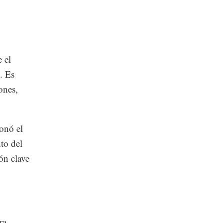
 el
. Es
ones,
onó el
to del
ón clave
ra