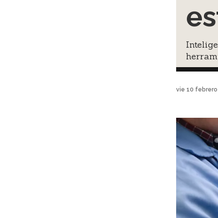
es
Intelig
herrami
vie 10 febrer