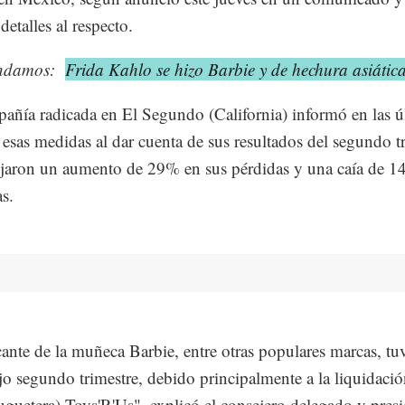
detalles al respecto.
ndamos:
Frida Kahlo se hizo Barbie y de hechura asiátic
ñía radicada en El Segundo (California) informó en las ú
 esas medidas al dar cuenta de sus resultados del segundo tr
ejaron un aumento de 29% en sus pérdidas y una caía de 
as.
cante de la muñeca Barbie, entre otras populares marcas, tu
o segundo trimestre, debido principalmente a la liquidació
uguetera) Toys'R'Us", explicó el consejero delegado y pres