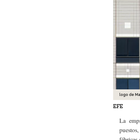
logo de Ma
EFE
La empre
puestos,
fábricas