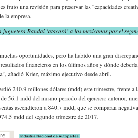
 es fruto una revisión para preservar las "capacidades creati
de la empresa.
a juguetera Bandai ‘atacará’ a los mexicanos por el segm
uchas oportunidades, pero ha habido una gran discrepanc
 resultados financieros en los últimos años y dónde debería 
", añadió Kriez, máximo ejecutivo desde abril.
erdió 240.9 millones dólares (mdd) este trimestre, frente a l
 de 56.1 mdd del mismo periodo del ejercicio anterior, mie
ventas ascendieron a 840.7 mdd, que se comparan negativ
974.5 mdd del segundo trimestre de 2017.
Industria Nacional de Autopartes