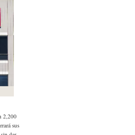
en 2,200
rrará sus
sin dar