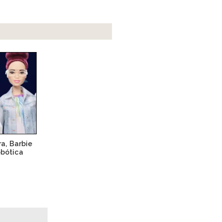
a, Barbie
obótica