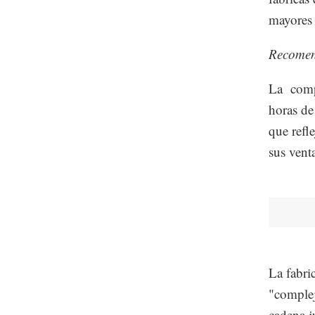
mayores 
Recome
La compa
horas de
que refl
sus vent
La fabri
"complej
cadena j