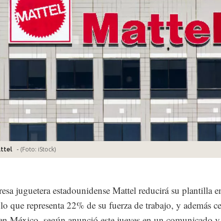
-
(Foto:
iStock
)
ttel
sa juguetera estadounidense Mattel reducirá su plantilla 
 lo que representa 22% de su fuerza de trabajo, y además ce
 en México, según anunció este jueves en un comunicado y 