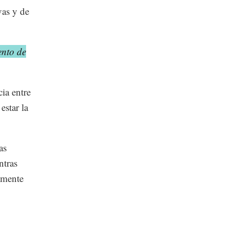
vas y de
ento de
ia entre
estar la
as
ntras
amente