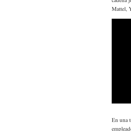
Mattel, 
En una t
empleado