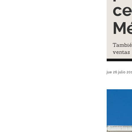
ce
Mé
También
ventas 
jue 26 julio 2