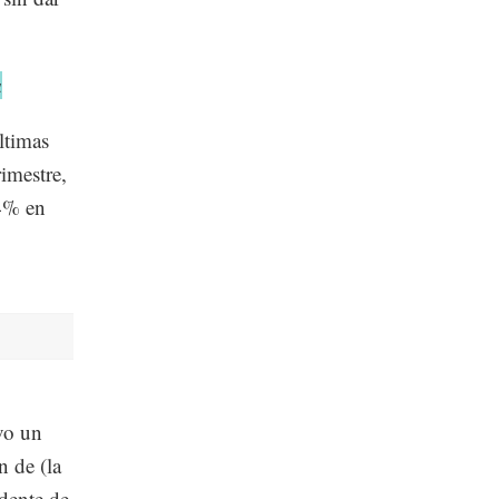
a
ltimas
imestre,
14% en
vo un
n de (la
idente de