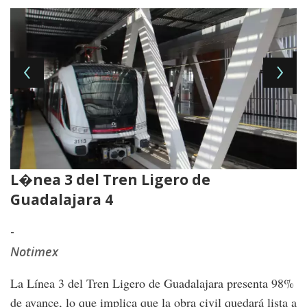
L�nea 3 del Tren Ligero de
L
Guadalajara 4
G
-
-
Notimex
N
La Línea 3 del Tren Ligero de Guadalajara presenta 98%
de avance, lo que implica que la obra civil quedará lista a