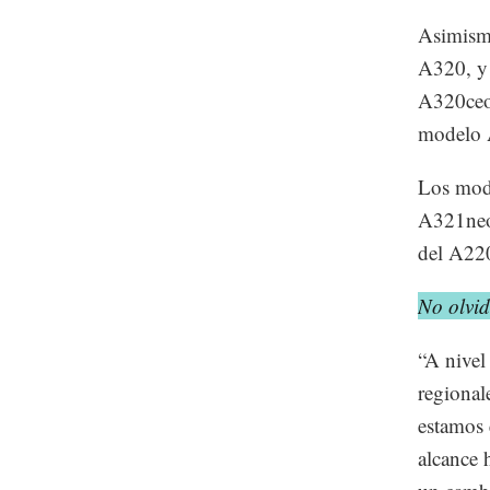
Asimismo
A320, y 
A320ceo 
modelo 
Los mod
A321neo,
del A220
No olvid
“A nivel
regional
estamos 
alcance 