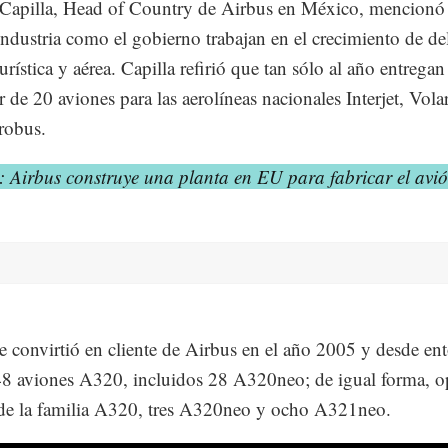
Capilla, Head of Country de Airbus en México, mencionó
 industria como el gobierno trabajan en el crecimiento de de
urística y aérea. Capilla refirió que tan sólo al año entregan
r de 20 aviones para las aerolíneas nacionales Interjet, Volar
robus.
: Airbus construye una planta en EU para fabricar el av
 se convirtió en cliente de Airbus en el año 2005 y desde en
8 aviones A320, incluidos 28 A320neo; de igual forma, o
de la familia A320, tres A320neo y ocho A321neo.