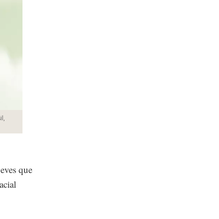
l,
eves que
acial