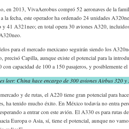
, en 2013, VivaAerobus compró 52 aeronaves de la famil
a la fecha, este operador ha ordenado 24 unidades A320n
y 41 A321neo; en total opera 30 aviones A320, incluidos
A320neo.
elos para el mercado mexicano seguirán siendo los A320n
 precisó Capilla, aunque existe el potencial para la introd
 con capacidad de 100 a 150 pasajeros, y posiblemente e
es leer: China hace encargo de 300 aviones Airbus 320 y
 mercado y de rutas, el A220 tiene gran potencial para hace
es, ha tenido mucho éxito. En México todavía no entra per
esperando a entrar con este avión. El A330 es para rutas d
hacia Europa o Asia, sí, tiene el potencial, aunque no vamo