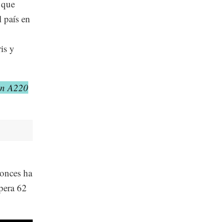
 que
l país en
is y
ión A220
tonces ha
pera 62