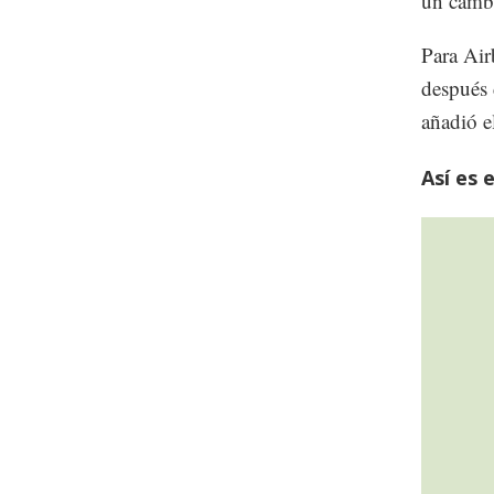
un cambi
Para Air
después 
añadió el
Así es 