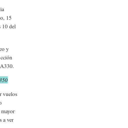
ia
eo, 15
 10 del
eo y
ucción
l A330.
 350
r vuelos
o
e mayor
s a ver