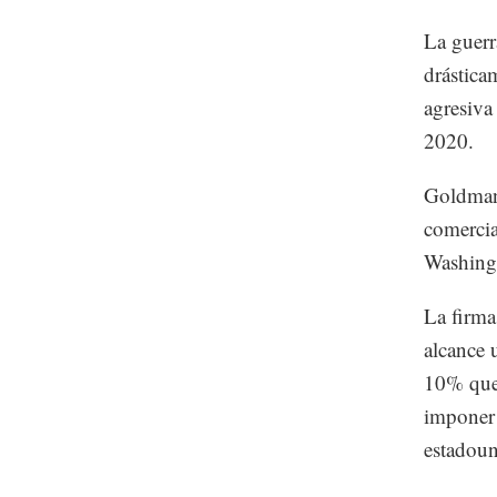
La guerr
drástica
agresiva
2020.
Goldman 
comercia
Washingt
La firma
alcance 
10% que
imponer 
estadoun