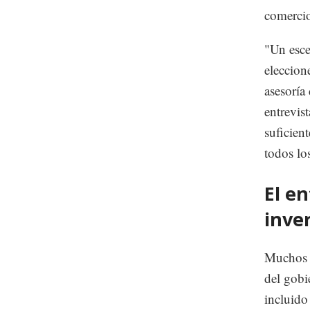
comerci
"Un esce
eleccion
asesoría
entrevis
suficien
todos lo
El e
inve
Muchos i
del gobi
incluido