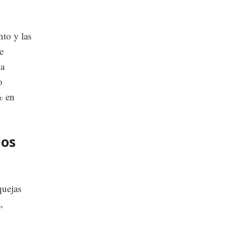
to y las
e
na
o
% en
los
quejas
,