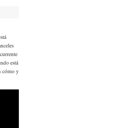
stá
anceles
ecurrente
undo está
an cómo y