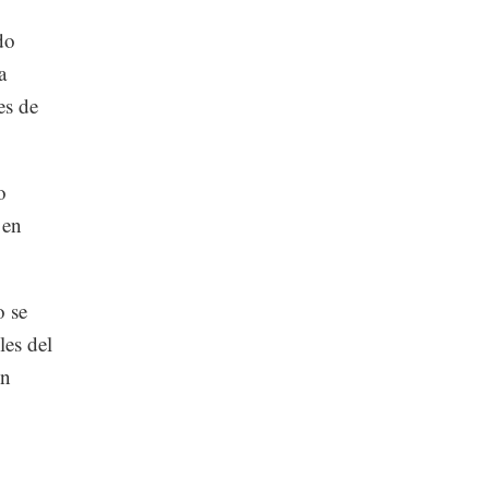
do
a
es de
o
 en
o se
les del
on