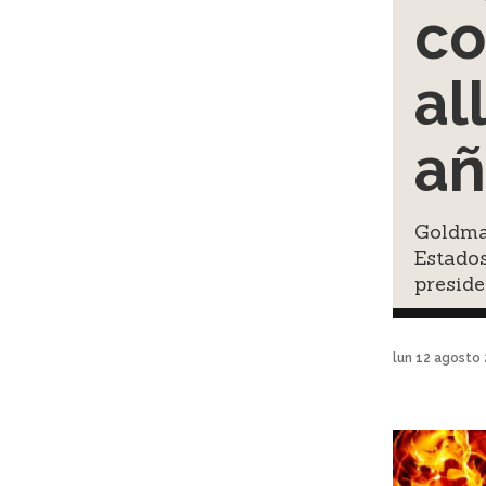
co
al
a
Goldma
Estados
preside
lun 12 agosto