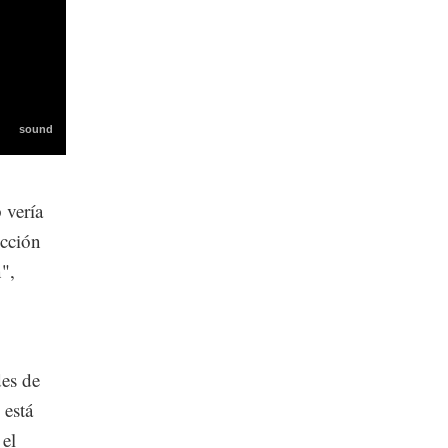
 vería
ección
",
des de
 está
 el