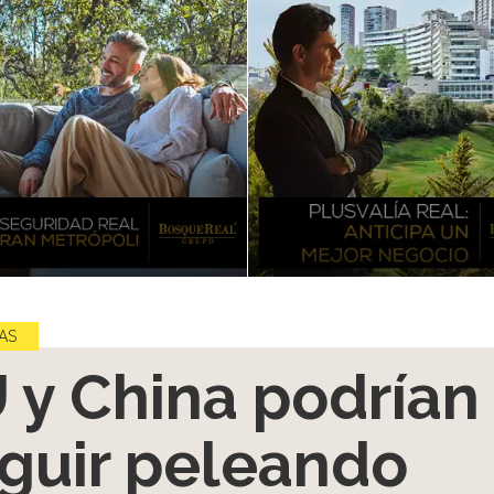
AS
 y China podrían
guir peleando