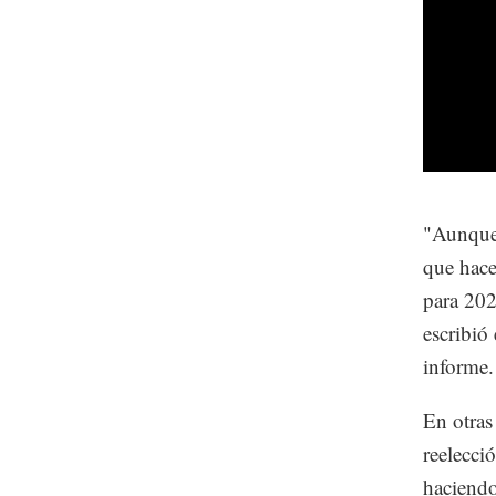
"Aunque 
que hace
para 202
escribió
informe.
En otras
reelecci
haciendo