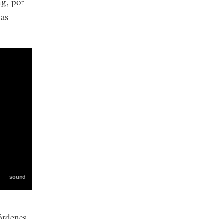
ng, por
ias
 órdenes