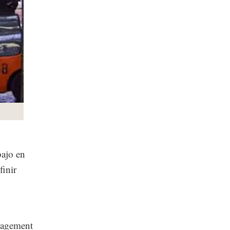
bajo en
finir
anagement