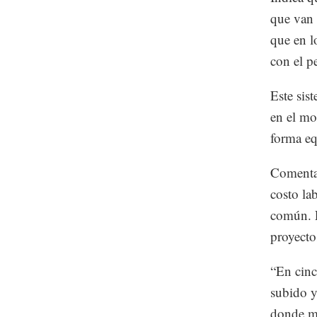
que van a
que en l
con el p
Este sis
en el mo
forma eq
Comenta 
costo la
común. E
proyecto
“En cinc
subido y
donde má