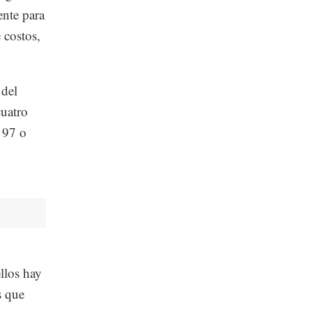
nte para
 costos,
 del
cuatro
 97 o
ellos hay
s que