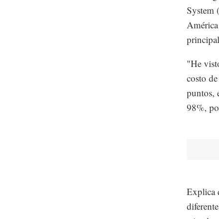
System (
América 
principa
"He vist
costo de
puntos, 
98%, por
Explica 
diferent