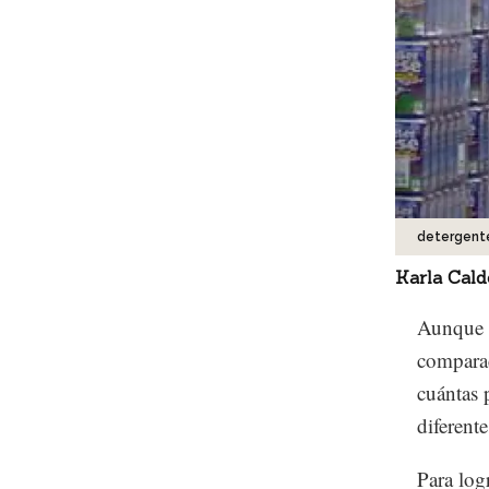
detergente
Karla Cal
Aunque e
comparac
cuántas 
diferente
Para log