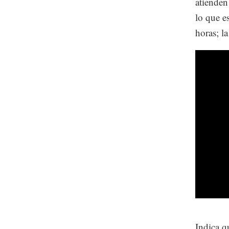
atienden
lo que e
horas; l
Indica q