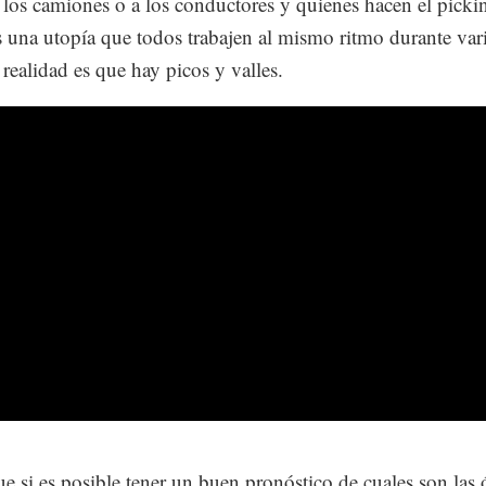
 los camiones o a los conductores y quienes hacen el picki
s una utopía que todos trabajen al mismo ritmo durante var
a realidad es que hay picos y valles.
ue si es posible tener un buen pronóstico de cuales son las