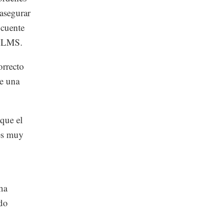
 asegurar
 cuente
el LMS.
orrecto
e una
que el
 es muy
ha
ndo