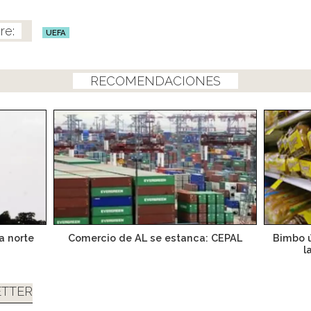
UEFA
RECOMENDACIONES
a norte
Comercio de AL se estanca: CEPAL
Bimbo ú
l
TTER