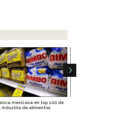
nica mexicana en top 100 de
SE busca fortalecer sector a
a industria de alimentos