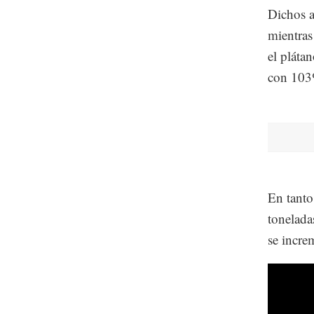
Dichos a
mientras
el pláta
con 103
En tanto
tonelada
se incre