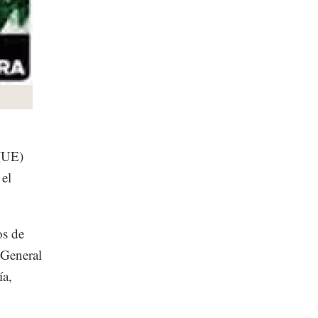
 (UE)
 el
os de
 General
ía,