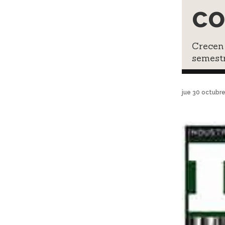
co
Crecen 
semest
jue 30 octubr