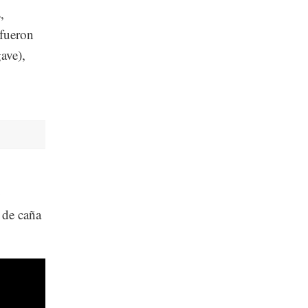
,
 fueron
ave),
0
 de caña