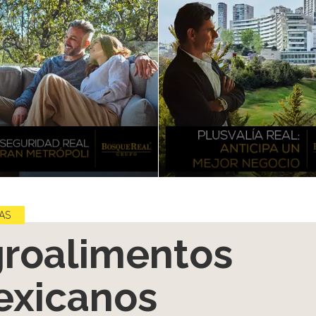
AS
roalimentos
xicanos