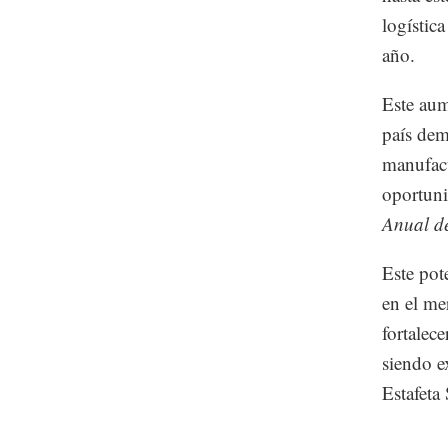
logístic
año.
Este aum
país dem
manufact
oportuni
Anual de
Este pot
en el me
fortalece
siendo e
Estafeta