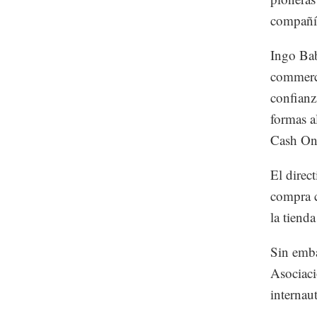
compañía
Ingo Bab
commerce
confianz
formas al
Cash On 
El direc
compra c
la tienda
Sin emba
Asociaci
internau