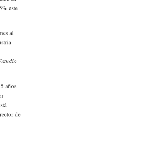
75% este
nes al
stria
Estudio
35 años
or
stá
rector de