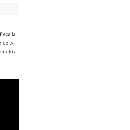
frece la
o de e-
tomotriz