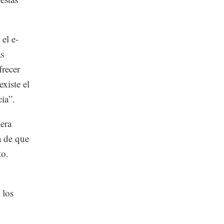
el e-
as
frecer
existe el
cia”.
mera
a de que
to.
 los