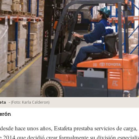
-
(Foto:
Karla Calderon
)
eta
derón
esde hace unos años, Estafeta prestaba servicios de carga,
te 2014 que decidió crear formalmente su división especiali