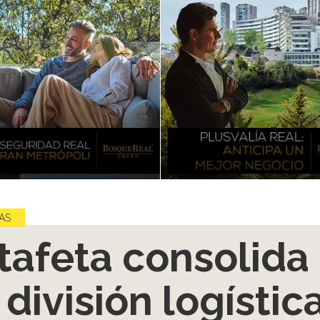
AS
tafeta consolida
 división logístic