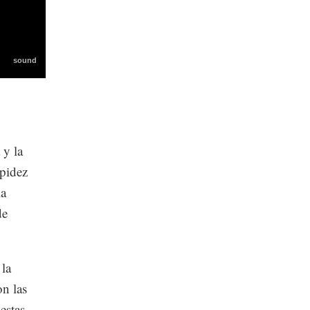
 y la
apidez
la
de
 la
n las
estas