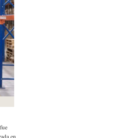
 fue
zada en