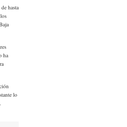
 de hasta
los
Baja
res
o ha
ra
ción
tante lo
.