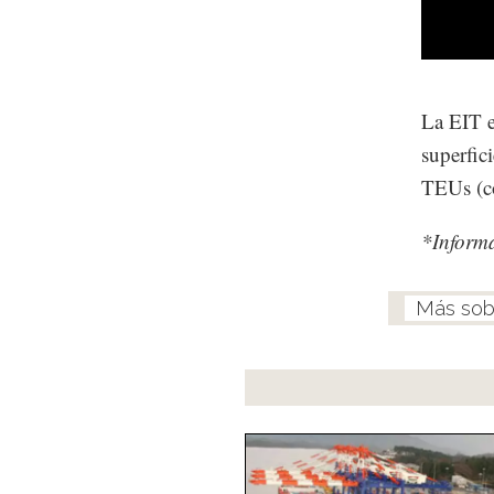
La EIT e
superfic
TEUs (co
*Inform