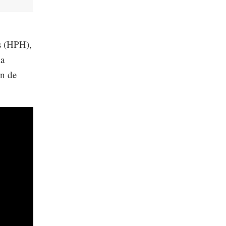
s (HPH),
la
ón de