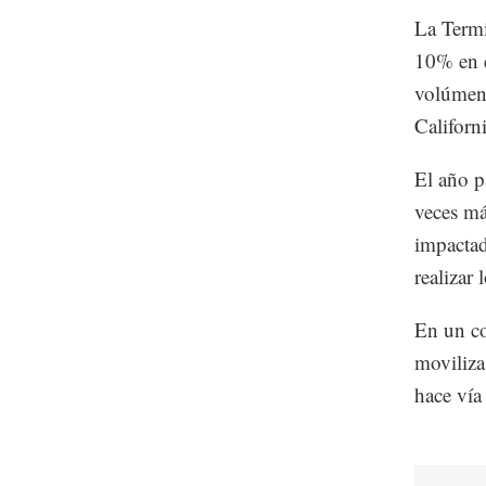
La Termi
10% en e
volúmene
Californ
El año p
veces má
impactado
realizar
En un co
moviliza
hace vía