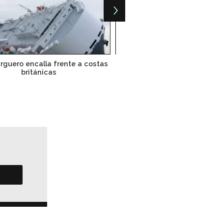
rguero encalla frente a costas
Top 7 Los puertos más gra
británicas
mundo